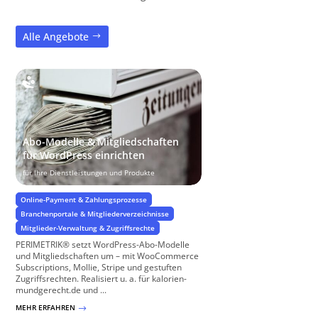
Alle Angebote
Abo-Modelle & Mitgliedschaften
für WordPress einrichten
für Ihre Dienstleistungen und Produkte
Online-Payment & Zahlungsprozesse
Branchenportale & Mitgliederverzeichnisse
Mitglieder-Verwaltung & Zugriffsrechte
PERIMETRIK® setzt WordPress-Abo-Modelle
und Mitgliedschaften um – mit WooCommerce
Subscriptions, Mollie, Stripe und gestuften
Zugriffsrechten. Realisiert u. a. für kalorien-
mundgerecht.de und ...
MEHR ERFAHREN
$