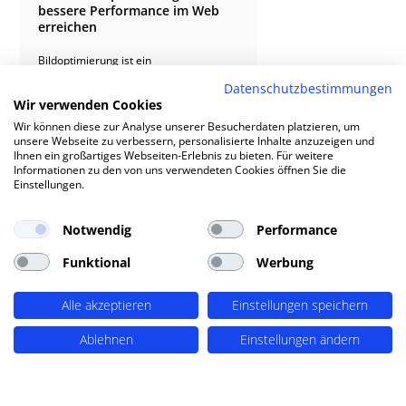
bessere Performance im Web
erreichen
Bildoptimierung ist ein
ausschlaggebender Faktor für die
Datenschutzbestimmungen
Ladegeschwindigkeit einer Webseite
und doch wird sie oft vernachlässigt.
Wir verwenden Cookies
Wir zeigen Ihnen wie es richtig geht und
Wir können diese zur Analyse unserer Besucherdaten platzieren, um
welche Methoden PERIMETRIK®
unsere Webseite zu verbessern, personalisierte Inhalte anzuzeigen und
entwickelt hat.
MEHR ERFAHREN
Ihnen ein großartiges Webseiten-Erlebnis zu bieten. Für weitere
$
Informationen zu den von uns verwendeten Cookies öffnen Sie die
Einstellungen.
Notwendig
Performance
Funktional
Werbung
Alle akzeptieren
Einstellungen speichern
FAQ
Ablehnen
Einstellungen ändern
Fragen zu Imagify