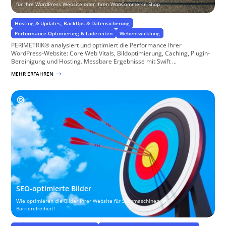
für Ihre WordPress Website oder Ihren WooCommerce Shop
Hosting & Updates, BackUps & Datensicherung
Performance-Optimierung & Ladezeiten
Webentwicklung
PERIMETRIK® analysiert und optimiert die Performance Ihrer
WordPress-Website: Core Web Vitals, Bildoptimierung, Caching, Plugin-
Bereinigung und Hosting. Messbare Ergebnisse mit Swift ...
MEHR ERFAHREN
$
SEO-optimierte Bilder
Wie optimieren die Bilder Ihrer Website für Suchmaschinen und
Barrierefreiheit!