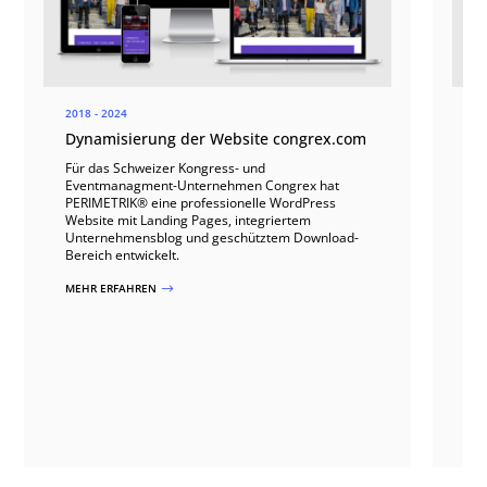
2018 - 2024
20
Dynamisierung der Website congrex.com
E
f
Für das Schweizer Kongress- und
Eventmanagment-Unternehmen Congrex hat
„G
PERIMETRIK® eine professionelle WordPress
Fr
Website mit Landing Pages, integriertem
Sy
Unternehmensblog und geschütztem Download-
un
Bereich entwickelt.
pr
Ve
MEHR ERFAHREN
$
Au
an
we
Z
st
in
M