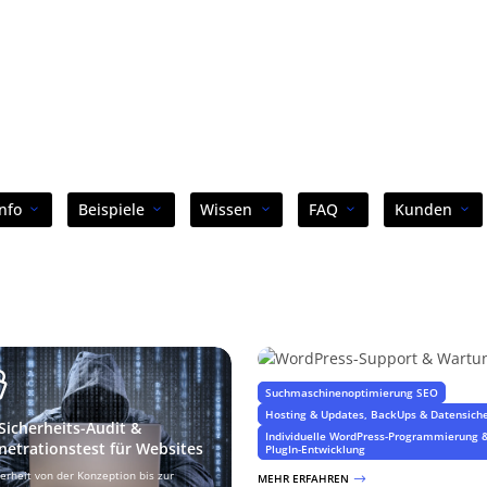
Info
Beispiele
Wissen
FAQ
Kunden
WordPress-Support & Wart
Suchmaschinenoptimierung SEO
Hosting & Updates, BackUps & Datensich
-Sicherheits-Audit &
Individuelle WordPress-Programmierung 
netrationstest für Websites
PlugIn-Entwicklung
herheit von der Konzeption bis zur
MEHR ERFAHREN
$