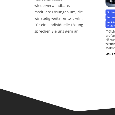
Ums
wiederverwendbare,
modulare Lösungen um, die
Siche
Intra
wir stetig weiter entwickeln.
Indiv
Für eine individuelle Lösung
PlugI
sprechen Sie uns gern an!
IT-Sic
prüfen
Härtun
zertif
Maßna
MEHR 