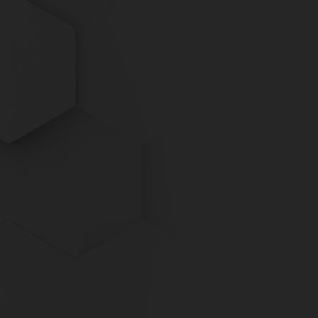
PERIMETRIK® Darmstadt
Ober-Ramstädter Str. 96e