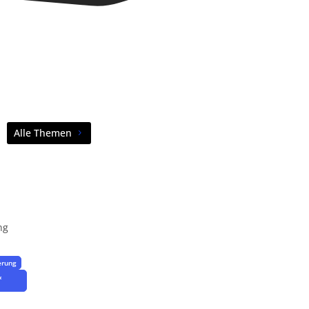
Alle Themen
ung
erung
&