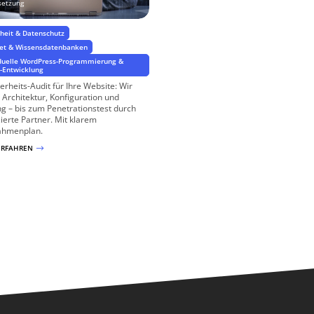
etzung
rheit & Datenschutz
net & Wissensdatenbanken
iduelle WordPress-Programmierung &
n-Entwicklung
herheits-Audit für Ihre Website: Wir
 Architektur, Konfiguration und
g – bis zum Penetrationstest durch
izierte Partner. Mit klarem
hmenplan.
ERFAHREN
$