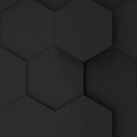
ntur
PERIMETRIK® Bonn
ntur
Brüdergasse 1