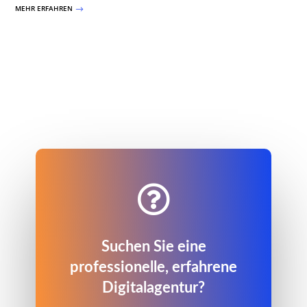
MEHR ERFAHREN
$

Suchen Sie eine
professionelle, erfahrene
Digitalagentur?