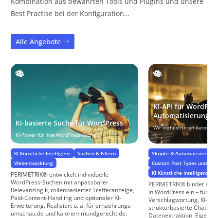
Kombination aus bewährten Tools und PlugIns und unsere
Best Practise bei der Konfiguration…
Alle Angebote
KI-API für WordPre
Automatisierung
KI-basierte Suche für WordPress
Wir orchestrieren Automati
KI-Power für Ihre WordPress-Suche
KI
KI Künstliche Intelligenz
Suchen & Filtern
Skripte & Automatisierung
Webentwicklung
Custom Post Types und Cu
KI Künstliche Intelligenz
PERIMETRIK® entwickelt individuelle
WordPress-Suchen mit anpassbarer
PERIMETRIK® bindet KI-A
Relevanzlogik, rollenbasierter Trefferanzeige,
in WordPress ein – für a
Paid-Content-Handling und optionaler KI-
Verschlagwortung, KI-Con
Erweiterung. Realisiert u. a. für ernaehrungs-
strukturbasierte Chatbot
umschau.de und kalorien-mundgerecht.de.
Datenextraktion. Eigenes 