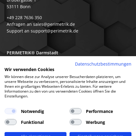
53111 Bonn
+49 228 7636 350
Anfragen an sales@perimetrik.de
Support an support@perimetrik.de
PERIMETRIK® Darmstadt
Ober-Ramstädter Str. 96e
Datenschutzbestimmungen
Wir verwenden Cookies
64367 Mühltal
Wir können diese zur Analyse unserer Besucherdaten platzieren, um
+49 6151 3944 80
unsere Webseite zu verbessern, personalisierte Inhalte anzuzeigen und
Ihnen ein großartiges Webseiten-Erlebnis zu bieten. Für weitere
Anfragen an sales@perimetrik.de
Informationen zu den von uns verwendeten Cookies öffnen Sie die
Support an support@perimetrik.de
Einstellungen.
Notwendig
Performance
Funktional
Werbung
© PERIMETRIK® 2026 |
Impressum
|
Datenschutzerklärung
|
Cookies
|