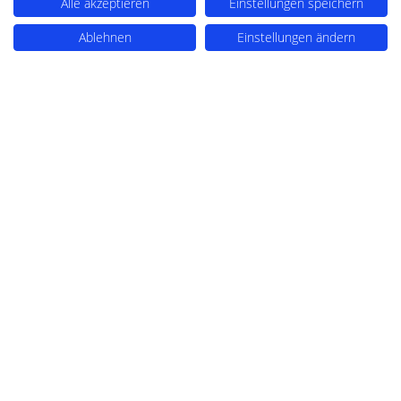
Alle akzeptieren
Einstellungen speichern
Anfragen an sales@perimetrik.de
Ablehnen
Einstellungen ändern
Support an support@perimetrik.de
PERIMETRIK® Darmstadt
Ober-Ramstädter Str. 96e
64367 Mühltal
+49 6151 3944 80
Anfragen an sales@perimetrik.de
Support an support@perimetrik.de
© PERIMETRIK® 2026 |
Impressum
|
Datenschutzerklärung
|
Cookies
|
Standorte
|
FAQs
|
Glossar
|
Branchen
|
Software
|
Über uns
|
Arbeitsweise