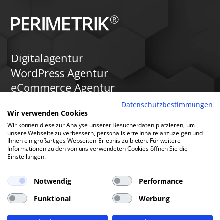
Digitalagentur
WordPress Agentur
eCommerce Agentur
SEO Agentur
Datenschutzbestimmungen
Wir verwenden Cookies
Internetagentur
Wir können diese zur Analyse unserer Besucherdaten platzieren, um
seit 2005
unsere Webseite zu verbessern, personalisierte Inhalte anzuzeigen und
Ihnen ein großartiges Webseiten-Erlebnis zu bieten. Für weitere
Informationen zu den von uns verwendeten Cookies öffnen Sie die
Einstellungen.
PERIMETRIK® Bonn
Notwendig
Performance
Brüdergasse 1
Funktional
Werbung
53111 Bonn
+49 228 7636 350