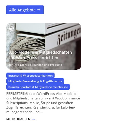
Alle Angebote
Abo-Modelle & Mitgliedschaften
für WordPress einrichten
für Ihre Dienstleistungen und Produkte
Intranet & Wissensdatenbanken
Mitglieder-Verwaltung & Zugriffsrechte
Branchenportale & Mitgliederverzeichnisse
PERIMETRIK® setzt WordPress-Abo-Modelle
und Mitgliedschaften um – mit WooCommerce
Subscriptions, Mollie, Stripe und gestuften
Zugriffsrechten. Realisiert u. a. für kalorien-
mundgerecht.de und ...
MEHR ERFAHREN
$