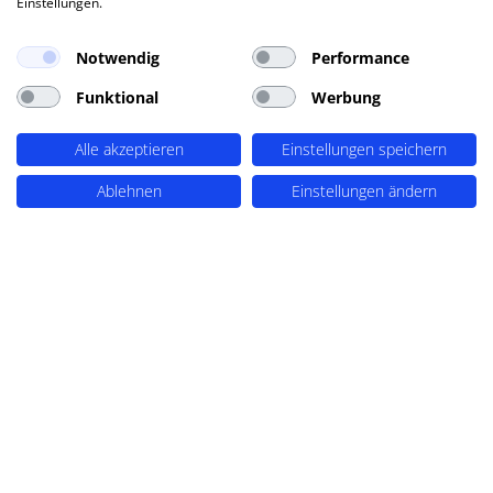
Einstellungen.
Notwendig
Performance
PERIMETRIK® Bonn
Funktional
Werbung
Brüdergasse 1
53111 Bonn
Alle akzeptieren
Einstellungen speichern
+49 228 7636 350
Anfragen an sales@perimetrik.de
Ablehnen
Einstellungen ändern
Support an support@perimetrik.de
PERIMETRIK® Darmstadt
Ober-Ramstädter Str. 96e
64367 Mühltal
+49 6151 3944 80
Anfragen an sales@perimetrik.de
Support an support@perimetrik.de