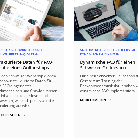
SSERE SICHTBARKEIT DURCH
SICHTBARKEIT GEZIELT STEIGERN MIT
RUKTURIERTE FAQ-DATEN:
DYNAMISCHEN INHALTEN
rukturierte Daten für FAQ-
Dynamische FAQ für einen
halte eines Onlineshops
Schweizer Onlineshop
r den Schweizer Webshop Alonea
Für einen Schweizer Onlineshop f
en wir strukturierte Daten für
Geräte zum Training der
e FAQ eingerichtet.
Beckenbodenmuskulatur haben w
chmaschinen und Crawler können
dynamische FAQ implementiert.
 Inhalte so besser lesen und
MEHR ERFAHREN
werten, was sich positiv auf die
$
dexierung auswirkt.
HR ERFAHREN
$