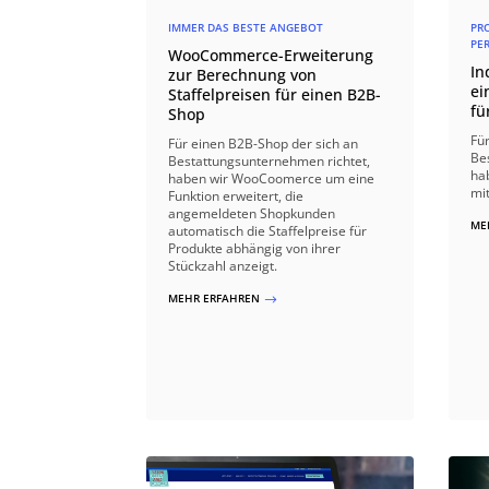
IMMER DAS BESTE ANGEBOT
PR
PE
WooCommerce-Erweiterung
In
zur Berechnung von
ei
Staffelpreisen für einen B2B-
fü
Shop
Fü
Für einen B2B-Shop der sich an
Be
Bestattungsunternehmen richtet,
ha
haben wir WooCoomerce um eine
mi
Funktion erweitert, die
angemeldeten Shopkunden
ME
automatisch die Staffelpreise für
Produkte abhängig von ihrer
Stückzahl anzeigt.
MEHR ERFAHREN
$