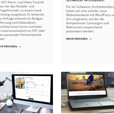
r AVT Alarm- und Video-Technik
ben wir das Kontakt- und
Für ein Schweizer Architekturbür
frageformular zu einem Lead-
haben wir eine schicke, neue
rkzeug ausgebaut: Es bewertet
Webvisitenkarte mit WordPress u
de Anfrage anhand von Budget,
Divi umgesetzt, auf der die
tfernung und Gebäudeart,
Kompetenzen, Leistungen und
rechnet einen Score und leitet
Referenzen ansprechend
n Lead automatisch an AVT oder
präsentiert werden.
nen passenden Partnerbetrieb
ter.
MEHR ERFAHREN
$
HR ERFAHREN
$