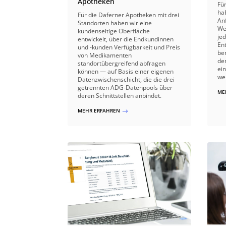
Apotheken
Fü
ha
Für die Daferner Apotheken mit drei
An
Standorten haben wir eine
We
kundenseitige Oberfläche
je
entwickelt, über die Endkundinnen
En
und -kunden Verfügbarkeit und Preis
be
von Medikamenten
de
standortübergreifend abfragen
ei
können — auf Basis einer eigenen
wei
Datenzwischenschicht, die die drei
getrennten ADG-Datenpools über
ME
deren Schnittstellen anbindet.
MEHR ERFAHREN
$