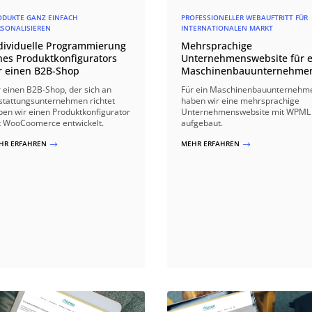
ODUKTE GANZ EINFACH
PROFESSIONELLER WEBAUFTRITT FÜR
RSONALISIEREN
INTERNATIONALEN MARKT
dividuelle Programmierung
Mehrsprachige
nes Produktkonfigurators
Unternehmenswebsite für e
r einen B2B-Shop
Maschinenbauunternehme
r einen B2B-Shop, der sich an
Für ein Maschinenbauunternehm
stattungsunternehmen richtet
haben wir eine mehrsprachige
ben wir einen Produktkonfigurator
Unternehmenswebsite mit WPML
t WooCoomerce entwickelt.
aufgebaut.
HR ERFAHREN
MEHR ERFAHREN
$
$