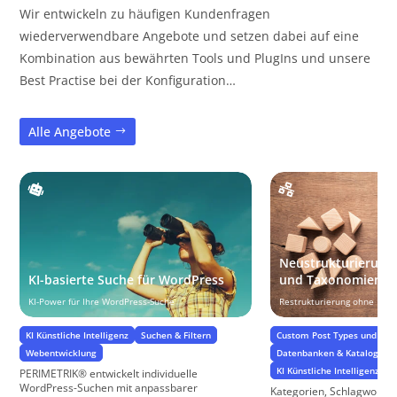
Wir entwickeln zu häufigen Kundenfragen
wiederverwendbare Angebote und setzen dabei auf eine
Kombination aus bewährten Tools und PlugIns und unsere
Best Practise bei der Konfiguration…
Alle Angebote
Neustrukturierung 
KI-basierte Suche für WordPress
und Taxonomien fü
KI-Power für Ihre WordPress-Suche
Restrukturierung ohne Date
KI Künstliche Intelligenz
Suchen & Filtern
Custom Post Types und Cu
Webentwicklung
Datenbanken & Kataloge
KI Künstliche Intelligenz
PERIMETRIK® entwickelt individuelle
WordPress-Suchen mit anpassbarer
Kategorien, Schlagworte