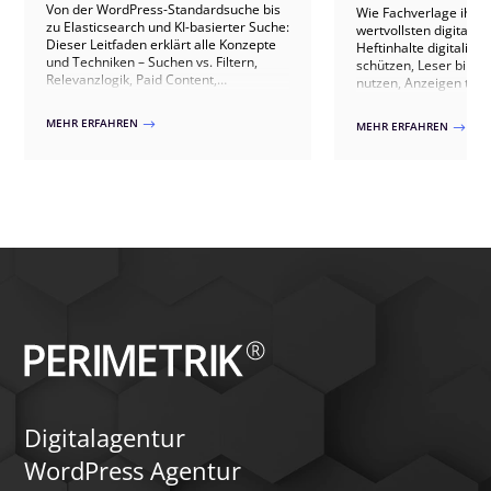
Von der WordPress-Standardsuche bis
Wie Fachverlage ihre
zu Elasticsearch und KI-basierter Suche:
wertvollsten digitale
Dieser Leitfaden erklärt alle Konzepte
Heftinhalte digitalisie
und Techniken – Suchen vs. Filtern,
schützen, Leser bind
Relevanzlogik, Paid Content,
nutzen, Anzeigen th
Suchanalyse und Performance.
ausspielen, IVW-konf
Abonnenten gewinnen 
MEHR ERFAHREN
$
MEHR ERFAHREN
$
20+ Verlagsprojekten.
Digitalagentur
WordPress Agentur