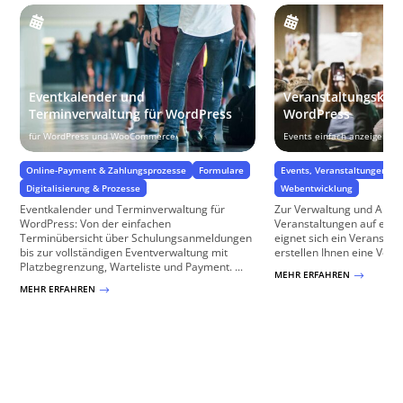
Eventkalender und
Veranstaltungskale
Terminverwaltung für WordPress
WordPress
für WordPress und WooCommerce
Events einfach anzeigen
Online-Payment & Zahlungsprozesse
Formulare
Events, Veranstaltungen & 
Digitalisierung & Prozesse
Webentwicklung
Eventkalender und Terminverwaltung für
Zur Verwaltung und Anze
WordPress: Von der einfachen
Veranstaltungen auf ein
Terminübersicht über Schulungsanmeldungen
eignet sich ein Veranstal
bis zur vollständigen Eventverwaltung mit
erstellen Ihnen eine Veran
Platzbegrenzung, Warteliste und Payment. ...
MEHR ERFAHREN
$
MEHR ERFAHREN
$