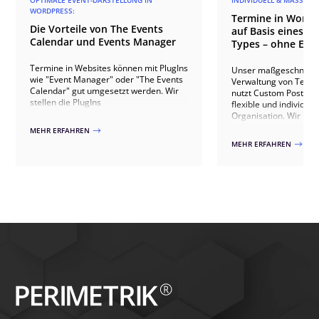
WORDPRESS:
Termine in WordP
Die Vorteile von The Events
auf Basis eines C
Calendar und Events Manager
Types – ohne Even
Termine in Websites können mit PlugIns
Unser maßgeschneide
wie "Event Manager" oder "The Events
Verwaltung von Termi
Calendar" gut umgesetzt werden. Wir
nutzt Custom Post Typ
stellen die PlugIns
flexible und individuel
Organisation. Wir inte
umfassende Darstellu
MEHR ERFAHREN
$
vielfältigen Ansichten
MEHR ERFAHREN
$
oder Listenansichten
die einfache Handhab
Anmeldungen und Bez
Zusätzlich bieten wir f
Schnittstellenlösunge
externen Systemen zu
Daten nahtlos in CRM
überführen. Unsere 
garantieren eine effek
und Verwaltung von V
die an die spezifische
jedes Kunden angepas