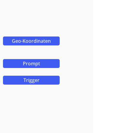
Geo-Koordinaten
Prompt
Trigger