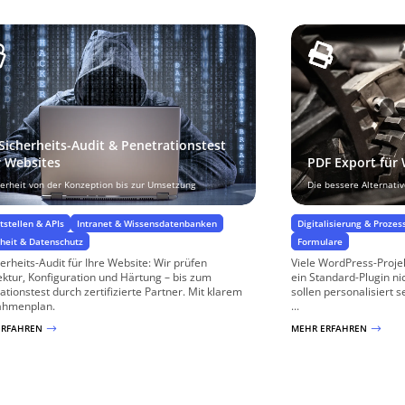
-Sicherheits-Audit & Penetrationstest
r Websites
PDF Export für
herheit von der Konzeption bis zur Umsetzung
Die bessere Alternati
tstellen & APIs
Intranet & Wissensdatenbanken
Digitalisierung & Prozes
rheit & Datenschutz
Formulare
herheits-Audit für Ihre Website: Wir prüfen
Viele WordPress-Proj
ektur, Konfiguration und Härtung – bis zum
ein Standard-Plugin n
ationstest durch zertifizierte Partner. Mit klarem
sollen personalisiert s
hmenplan.
...
ERFAHREN
MEHR ERFAHREN
$
$