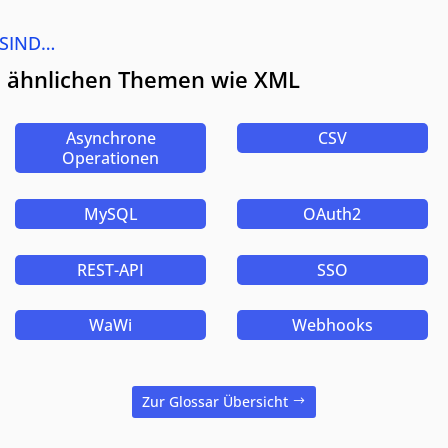
 SIND…
zu ähnlichen Themen wie XML
Asynchrone
CSV
Operationen
MySQL
OAuth2
REST-API
SSO
WaWi
Webhooks
Zur Glossar Übersicht