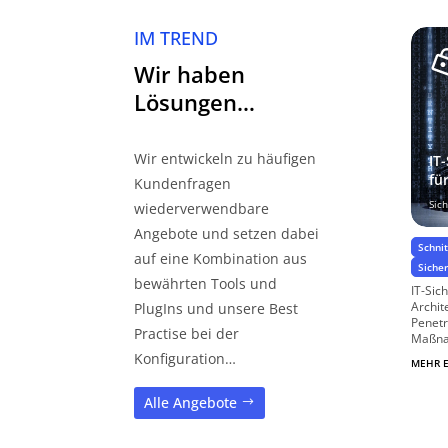
IM TREND
Wir haben
Lösungen…
Wir entwickeln zu häufigen
IT
fü
Kundenfragen
Sic
wiederverwendbare
Angebote und setzen dabei
Schnit
auf eine Kombination aus
Siche
bewährten Tools und
IT-Sic
Archit
PlugIns und unsere Best
Penetr
Practise bei der
Maßna
Konfiguration…
MEHR 
Alle Angebote