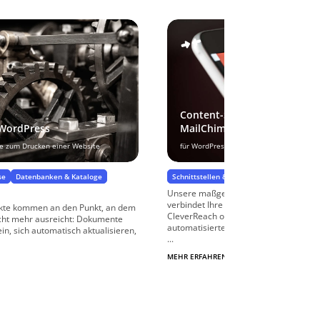
Content-Schnittstellen zu C
 WordPress
MailChimp
ve zum Drucken einer Website
für WordPress
se
Datenbanken & Kataloge
Schnittstellen & APIs
Newsletter & E-Ma
Unsere maßgeschneiderte Schnittstel
verbindet Ihre WordPress-Website nah
ekte kommen an den Punkt, an dem
CleverReach oder MailChimp, um eine 
icht mehr ausreicht: Dokumente
automatisierte Content-Übertragung z
ein, sich automatisch aktualisieren,
...
MEHR ERFAHREN
$