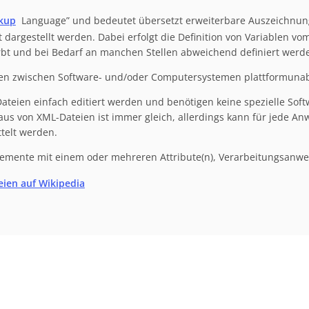
kup
Language” und bedeutet übersetzt erweiterbare Auszeichnun
t dargestellt werden. Dabei erfolgt die Definition von Variablen v
rbt und bei Bedarf an manchen Stellen abweichend definiert werd
en zwischen Software- und/oder Computersystemen plattformuna
ateien einfach editiert werden und benötigen keine spezielle Soft
us von XML-Dateien ist immer gleich, allerdings kann für jede Anw
telt werden.
lemente mit einem oder mehreren Attribute(n), Verarbeitungsan
eien auf Wikipedia