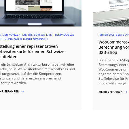
N DER KONZEPTION BIS ZUM GO-LIVE – INDIVIDUELLE
IMMER DAS BESTE A
SETZUNG NACH KUNDENWUNSCH
WooCommerce-E
stellung einer repräsentativen
Berechnung von 
bvisitenkarte für einen Schweizer
B2B-Shop
chitekten
Für einen B2B-Shop
r ein Schweizer Architekturbüro haben wir eine
Bestattungsuntern
hicke, neue Webvisitenkarte mit WordPress und
WooCoomerce um ei
vi umgesetzt, auf der die Kompetenzen,
angemeldeten Sho
istungen und Referenzen ansprechend
Staffelpreise für 
äsentiert werden.
Stückzahl anzeigt.
HR ERFAHREN
MEHR ERFAHREN
$
$