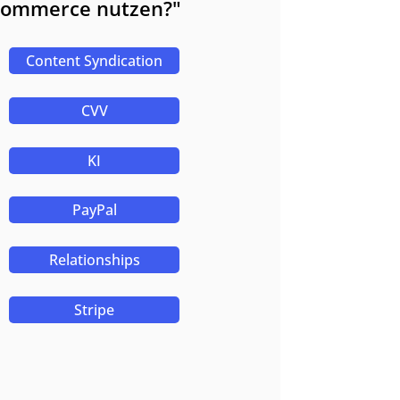
oCommerce nutzen?"
Content Syndication
CVV
KI
PayPal
Relationships
Stripe