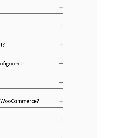
t?
figuriert?
in WooCommerce?