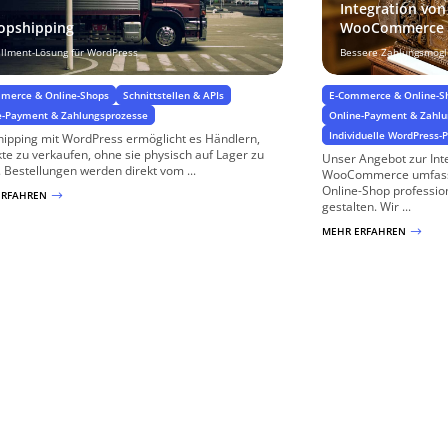
Integration vo
opshipping
WooCommerce
fillment-Lösung für WordPress
Bessere Zahlungsmögl
merce & Online-Shops
Schnittstellen & APIs
E-Commerce & Online-S
e-Payment & Zahlungsprozesse
Online-Payment & Zahl
Individuelle WordPress
ipping mit WordPress ermöglicht es Händlern,
te zu verkaufen, ohne sie physisch auf Lager zu
Unser Angebot zur Int
 Bestellungen werden direkt vom ...
WooCommerce umfasst 
Online-Shop professio
ERFAHREN
$
gestalten. Wir ...
MEHR ERFAHREN
$