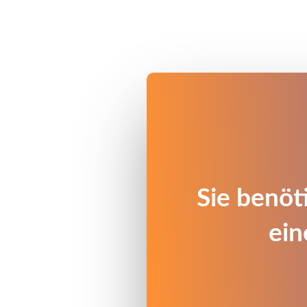
Sie benöt
ein