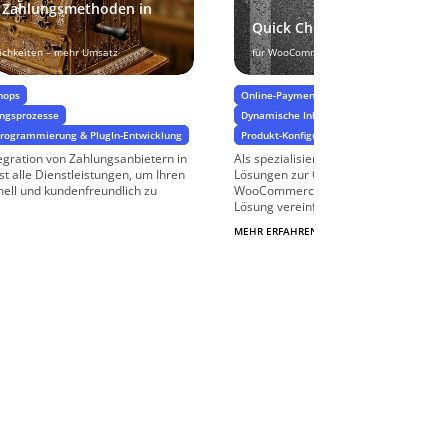
n Zahlungsmethoden in
Quick Checkout
ichkeiten – mehr Umsatz
für WooCommerce
hops
Online-Payment & Zahlungsprozesse
ungsprozesse
Dynamische Inhalte & Benutzerführung
-Programmierung & PlugIn-Entwicklung
Produkt-Konfiguratoren & Bestellprozesse
egration von Zahlungsanbietern in
Als spezialisierte WooCommerce-Agent
alle Dienstleistungen, um Ihren
Lösungen zur Optimierung des Checko
nell und kundenfreundlich zu
WooCommerce-Shops an. Unsere Quic
Lösung vereinfacht den Kaufabschluss .
MEHR ERFAHREN
$