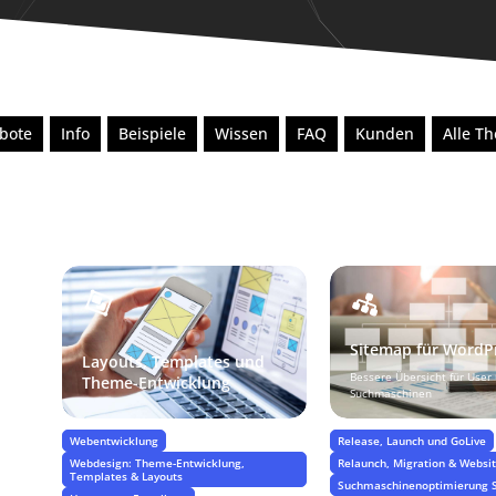
bote
Info
Beispiele
Wissen
FAQ
Kunden
Alle T
Sitemap für WordP
Layouts, Templates und
Bessere Übersicht für User
Theme-Entwicklung
Suchmaschinen
Webentwicklung
Release, Launch und GoLive
Webdesign: Theme-Entwicklung,
Relaunch, Migration & Webs
Templates & Layouts
Suchmaschinenoptimierung 