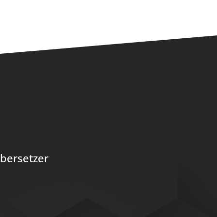
bersetzer
ntur
PERIMETRIK® Bonn
ntur
Brüdergasse 1