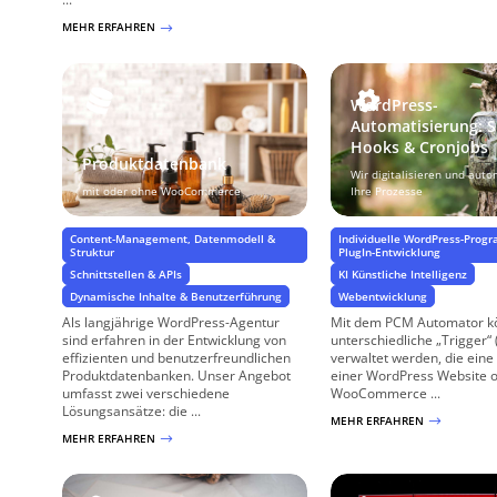
MEHR ERFAHREN
$
WordPress-
Automatisierung: S
Hooks & Cronjobs
Produktdatenbank
Wir digitalisieren und auto
mit oder ohne WooCommerce
Ihre Prozesse
Content-Management, Datenmodell &
Individuelle WordPress-Prog
Struktur
PlugIn-Entwicklung
Schnittstellen & APIs
KI Künstliche Intelligenz
Dynamische Inhalte & Benutzerführung
Webentwicklung
Als langjährige WordPress-Agentur
Mit dem PCM Automator k
sind erfahren in der Entwicklung von
unterschiedliche „Trigger“ 
effizienten und benutzerfreundlichen
verwaltet werden, die eine 
Produktdatenbanken. Unser Angebot
einer WordPress Website 
umfasst zwei verschiedene
WooCommerce ...
Lösungsansätze: die ...
MEHR ERFAHREN
$
MEHR ERFAHREN
$