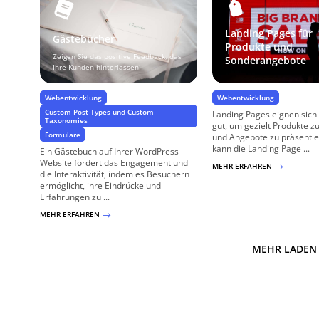
Landing Pages für
Gästebücher
Produkte und
Zeigen Sie das positive Feedback, das
Sonderangebote
Ihre Kunden hinterlassen!
Webentwicklung
Webentwicklung
Custom Post Types und Custom
Landing Pages eignen sich
Taxonomies
gut, um gezielt Produkte 
Formulare
und Angebote zu präsentie
kann die Landing Page ...
Ein Gästebuch auf Ihrer WordPress-
Website fördert das Engagement und
MEHR ERFAHREN
$
die Interaktivität, indem es Besuchern
ermöglicht, ihre Eindrücke und
Erfahrungen zu ...
MEHR ERFAHREN
$
MEHR LADEN