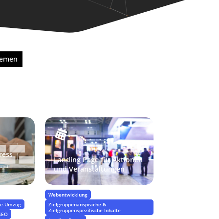
hemen
ress
Landing Page für Aktionen
 und
und Veranstaltungen
Webentwicklung
ite-Umzug
Zielgruppenansprache &
Zielgruppenspezifische Inhalte
SEO