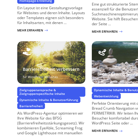
Homepage-Erstellung
Eine gut strukturierte Site
Ein Layout ist eine Gestaltungsvorlage
essenziell für die Benutze
für Websites und deren Inhalte. Layouts
Suchmaschinenoptimierung
oder Templates eignen sich besonders
Website. Sie hilft Besucher
für Inhaltsarten, mit denen ...
der Seite ...
MEHR ERFAHREN
$
MEHR ERFAHREN
$
Barrierefreiheit verbessern
Bread Crumb Navig
für WordPress Websites
Zielgruppenansprache &
Dynamische Inhalte & Benut
Zielgruppenspezifische Inhalte
Webentwicklung
Dynamische Inhalte & Benutzerführung
Perfekte Orientierung mit d
Barrierefreiheit
Bread Crumb Navigation v
Als WordPress-Agentur optimieren wir
PERIMETRIK®. Wir leiten Ih
Ihre Website für das BFSG
Besucher komfortabel durc
(Barrierefreiheitsstärkungsgesetz). Wir
WordPress Seite oder ...
kombinieren EyeAble, Screaming Frog
MEHR ERFAHREN
$
und Google Lighthouse mit manuellen
...