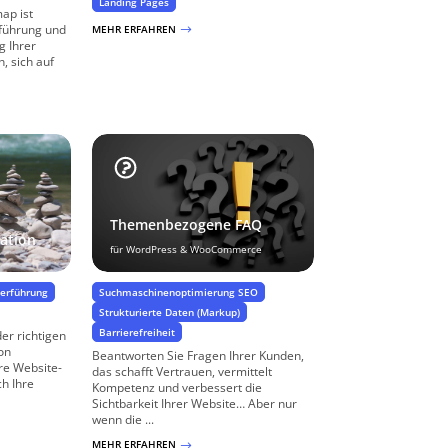
Landing Pages
map ist
rführung und
MEHR ERFAHREN
$
 Ihrer
n, sich auf
Themenbezogene FAQ
ation
für WordPress & WooCommerce
zerführung
Suchmaschinenoptimierung SEO
Strukturierte Daten (Markup)
Barrierefreiheit
er richtigen
on
Beantworten Sie Fragen Ihrer Kunden,
re Website-
das schafft Vertrauen, vermittelt
h Ihre
Kompetenz und verbessert die
Sichtbarkeit Ihrer Website… Aber nur
wenn die ...
MEHR ERFAHREN
$