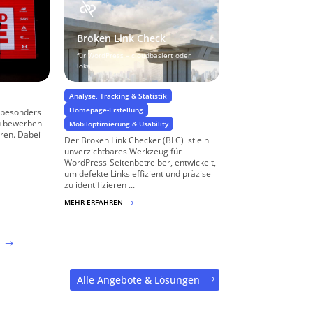
Broken Link Check
für WordPress – cloudbasiert oder
lokal
Analyse, Tracking & Statistik
Homepage-Erstellung
 besonders
zu bewerben
Mobiloptimierung & Usability
ren. Dabei
Der Broken Link Checker (BLC) ist ein
unverzichtbares Werkzeug für
WordPress-Seitenbetreiber, entwickelt,
um defekte Links effizient und präzise
zu identifizieren ...
MEHR ERFAHREN
$
Alle Angebote & Lösungen