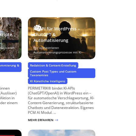
KI-API für WordPress –
kripte,
ChatGPT &
Automatisierung
matisieren
Wir orchestrieren
Automatisierungsprozesse mit KI
rammierung &
Redaktion & Content-Erstellung
Custom Post Types und Custom
Taxonomies
KI Künstliche Intelligenz
önnen
PERIMETRIK® bindet KI-APIs
(Auslöser)
(ChatGPT/OpenAI) in WordPress ein –
Aktion in
für automatische Verschlagwortung, KI-
oder einem
Content-Generierung, strukturbasierte
Chatbots und Datenextraktion. Eigenes
PCM AI Modul. ...
MEHR ERFAHREN
$