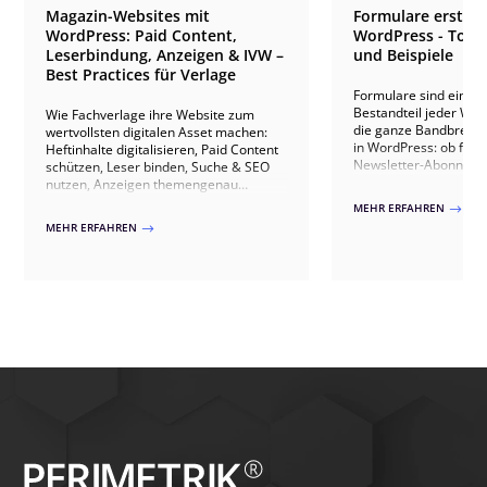
Magazin-Websites mit
Formulare erstell
WordPress: Paid Content,
WordPress - Tool
Leserbindung, Anzeigen & IVW –
und Beispiele
Best Practices für Verlage
Formulare sind ein es
Bestandteil jeder Web
Wie Fachverlage ihre Website zum
die ganze Bandbreite
wertvollsten digitalen Asset machen:
in WordPress: ob für 
Heftinhalte digitalisieren, Paid Content
Newsletter-Abonneme
schützen, Leser binden, Suche & SEO
Produktkonfiguratore
nutzen, Anzeigen themengenau
Mitgliedschafts-Regist
ausspielen, IVW-konform zählen und
MEHR ERFAHREN
$
Interaktionen mit ein
Abonnenten gewinnen – mit Praxis aus
MEHR ERFAHREN
$
erfolgen über Formula
20+ Verlagsprojekten.
unterstützen Sie bei 
Implementierung und
Ihrer Formulare in Wo