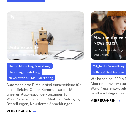
Abonnentenverwalt
Newsletter
Autoresponder
zur Synchronisierung mit C
Automatisierter Mailversand aus allen Anlässen
MailChimp
Online-Marketing & Werbung
Mitglieder-Verwaltung & Zug
Homepage-Erstellung
Rollen- & Rechteverwaltung
Newsletter & E-Mail-Marketing
Wir haben bei PERIMETRI
Abonnentenverwaltung für
Automatisierte E-Mails sind entscheidend für
WordPress entwickelt, das
eine effektive Online-Kommunikation. Mit
nahtlose Integration ...
unseren Autoresponder-Lösungen für
WordPress können Sie E-Mails bei Anfragen,
MEHR ERFAHREN
$
Bestellungen, Newsletter-Anmeldungen ...
MEHR ERFAHREN
$