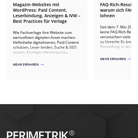
Magazin-Websites mit
FAQ-Rich-Results 
WordPress: Paid Content,
warum sich FAQ je
Leserbindung, Anzeigen & IVW –
lohnen
Best Practices für Verlage
Seit dem 7. Mai 2026 
keine FAQ-Rich-Result
Wie Fachverlage ihre Website zum
verunsichert viele Web
wertvollsten digitalen Asset machen:
zu Unrecht: Es ändert 
Heftinhalte digitalisieren, Paid Content
Darstellung in den Su
schützen, Leser binden, Suche & SEO
nicht der Wert guter F
nutzen, Anzeigen themengenau
Warum sich Fragen u
ausspielen, IVW-konform zählen und
MEHR ERFAHREN
$
weiterhin lohnen un
Abonnenten gewinnen – mit Praxis aus
MEHR ERFAHREN
$
FAQ jetzt erst recht p
20+ Verlagsprojekten.