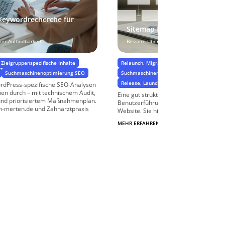
Keywordrecherche für
Sitemap für WordPress
rer Auffindbarkeit
Bessere Übersicht für User und Suchmas
Zielgruppenspezifische Inhalte
Relaunch, Migration & Website-Umzug
Suchmaschinenoptimierung SEO
Suchmaschinenoptimierung SEO
Release, Launch und GoLive
rdPress-spezifische SEO-Analysen
n durch – mit technischem Audit,
Eine gut strukturierte Sitemap ist essen
nd priorisiertem Maßnahmenplan.
Benutzerführung und Suchmaschineno
n-merten.de und Zahnarztpraxis
Website. Sie hilft Besuchern, sich auf de
MEHR ERFAHREN
$