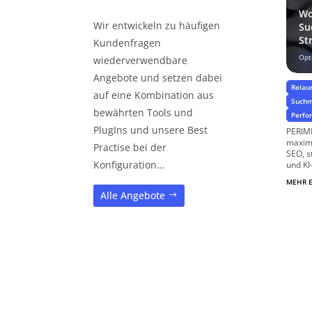
Wo
Wir entwickeln zu häufigen
Su
St
Kundenfragen
Opt
wiederverwendbare
Angebote und setzen dabei
Relau
auf eine Kombination aus
Suchm
bewährten Tools und
Perfo
PlugIns und unsere Best
PERIME
maxima
Practise bei der
SEO, s
Konfiguration…
und KI
MEHR 
Alle Angebote