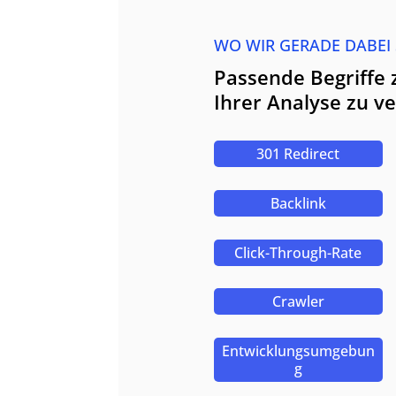
WO WIR GERADE DABEI
Passende Begriffe 
Ihrer Analyse zu v
301 Redirect
Backlink
Click-Through-Rate
Crawler
Entwicklungsumgebun
g