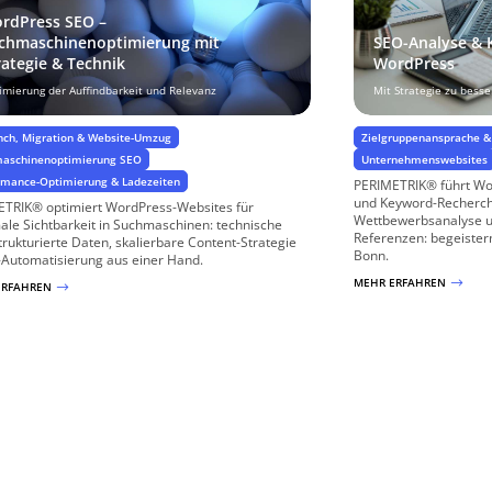
rdPress SEO –
chmaschinenoptimierung mit
SEO-Analyse & 
rategie & Technik
WordPress
imierung der Auffindbarkeit und Relevanz
Mit Strategie zu besse
nch, Migration & Website-Umzug
Zielgruppenansprache & 
aschinenoptimierung SEO
Unternehmenswebsites
rmance-Optimierung & Ladezeiten
PERIMETRIK® führt Wo
und Keyword-Recherche
TRIK® optimiert WordPress-Websites für
Wettbewerbsanalyse u
le Sichtbarkeit in Suchmaschinen: technische
Referenzen: begeister
trukturierte Daten, skalierbare Content-Strategie
Bonn.
-Automatisierung aus einer Hand.
MEHR ERFAHREN
$
ERFAHREN
$