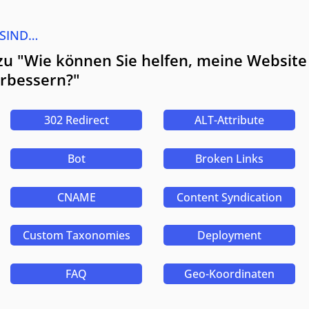
 SIND…
zu "Wie können Sie helfen, meine Website
erbessern?"
302 Redirect
ALT-Attribute
Bot
Broken Links
CNAME
Content Syndication
Custom Taxonomies
Deployment
FAQ
Geo-Koordinaten