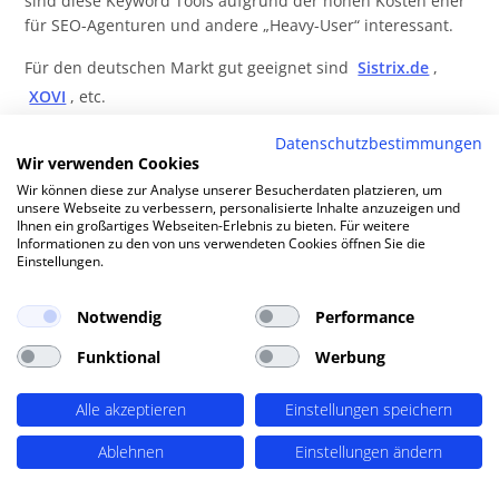
sind diese Keyword Tools aufgrund der hohen Kosten eher
für SEO-Agenturen und andere „Heavy-User“ interessant.
Für den deutschen Markt gut geeignet sind
Sistrix.de
,
XOVI
, etc.
Darüber hinaus gibt es viele Lösungen für Englisch und
Datenschutzbestimmungen
Wir verwenden Cookies
weitere Sprachen wie
SEMRush.com
Wir können diese zur Analyse unserer Besucherdaten platzieren, um
Weitere Schritte der Keyword-Recherche
unsere Webseite zu verbessern, personalisierte Inhalte anzuzeigen und
Ihnen ein großartiges Webseiten-Erlebnis zu bieten. Für weitere
Informationen zu den von uns verwendeten Cookies öffnen Sie die
Wenn Sie erfolgversprechende Keywords gefunden haben,
Einstellungen.
geht es weiter mit der Verfeinerung der Suche:
bilden Sie Keyword-Cluster: Gruppen von Keywords rund
Notwendig
Performance
um ein Fokus-Keyword.
überprüfen Sie mit dem Google Keyword Planner das
Funktional
Werbung
Suchvolumen Ihrer Fokus-Keywords
suchen Sie mit Google die wichtigsten Domains für Ihre
Alle akzeptieren
Einstellungen speichern
Fokus-Keywords
erstellen Sie für jedes Fokus-Keyword eine Liste Ihrer
Ablehnen
Einstellungen ändern
Mitbewerber
ermitteln Sie mit Tools wie Abakus.de die Rankings dieser