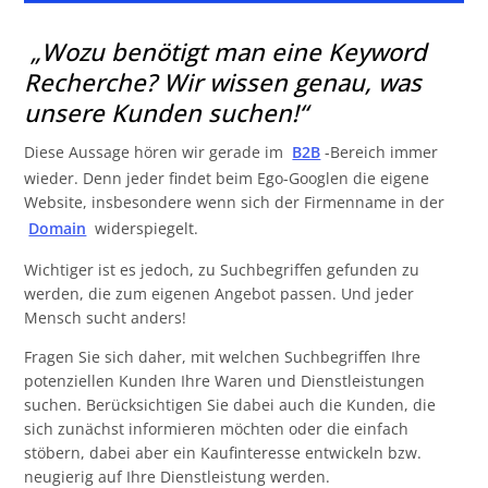
„Wozu benötigt man eine Keyword Recherche?
5
„Wozu benötigt man eine Keyword
Wir wissen genau, was unsere Kunden suchen!“
Recherche? Wir wissen genau, was
Welche Arten von Keywords gibt es?
5
unsere Kunden suchen!“
Keywords finden: Keyword Tool verwenden oder
5
manuelle Keyword Recherche?
Diese Aussage hören wir gerade im
B2B
-Bereich immer
wieder. Denn jeder findet beim Ego-Googlen die eigene
Website, insbesondere wenn sich der Firmenname in der
Domain
widerspiegelt.
Wichtiger ist es jedoch, zu Suchbegriffen gefunden zu
werden, die zum eigenen Angebot passen. Und jeder
Mensch sucht anders!
Fragen Sie sich daher, mit welchen Suchbegriffen Ihre
potenziellen Kunden Ihre Waren und Dienstleistungen
suchen. Berücksichtigen Sie dabei auch die Kunden, die
sich zunächst informieren möchten oder die einfach
stöbern, dabei aber ein Kaufinteresse entwickeln bzw.
neugierig auf Ihre Dienstleistung werden.