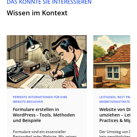
DAS KÖNNTE SIE INTERESSIEREN
Wissen im Kontext
PERFEKTE INTERAKTIONEN FÜR IHRE
LEITFADEN, BEST PRACT
WEBSITE-BESUCHER
MIGRATIONSSTRATEGIE
Formulare erstellen in
Website von Divi 4
WordPress - Tools, Methoden
umziehen – Leitfa
und Beispiele
Practices & Migra
Formulare sind ein essenzieller
Der Umstieg von Divi 4
Bestandteil jeder Website. Wir zeigen
kein gewöhnliches Up