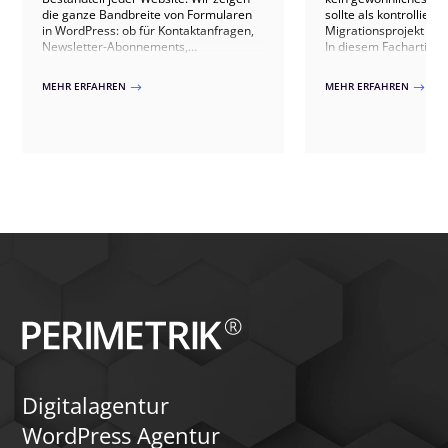
die ganze Bandbreite von Formularen
sollte als kontrollierte
in WordPress: ob für Kontaktanfragen,
Migrationsprojekt ve
Newsletter-Abonnements,
In diesem Fachartikel 
Produktkonfiguratoren oder komplexe
welche technischen U
Mitgliedschafts-Registrierungen, viele
zwischen beiden Vers
MEHR ERFAHREN
MEHR ERFAHREN
$
$
Interaktionen mit einer Website
sind, welche Risiken 
erfolgen über Formulare. Wir
Websites auftreten kö
unterstützen Sie bei der Auswahl,
sauberer Umstieg übe
Implementierung und Optimierung
Kompatibilitätsprüfun
Ihrer Formulare in WordPress.
Qualitätssicherung abl
Dabei gehen wir auch 
Stolperfallen wie Drit
individuelles CSS, 
Theme-Builder-Templa
zeigen, wie ein Wechse
erfolgen kann.
Digitalagentur
WordPress Agentur