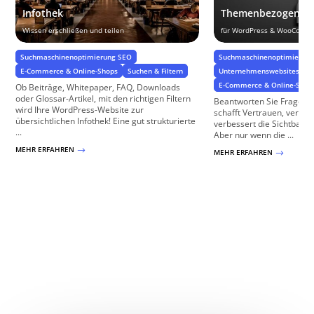
Infothek
Themenbezogene 
Wissen erschließen und teilen
für WordPress & WooComm
Suchmaschinenoptimierung SEO
Suchmaschinenoptimierung
E-Commerce & Online-Shops
Suchen & Filtern
Unternehmenswebsites
E-Commerce & Online-Shop
Ob Beiträge, Whitepaper, FAQ, Downloads
oder Glossar-Artikel, mit den richtigen Filtern
Beantworten Sie Fragen I
wird Ihre WordPress-Website zur
schafft Vertrauen, vermi
übersichtlichen Infothek! Eine gut strukturierte
verbessert die Sichtbarke
...
Aber nur wenn die ...
MEHR ERFAHREN
$
MEHR ERFAHREN
$