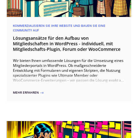
KOMMERZIALISIEREN SIE IHRE WEBSITE UND BAUEN SIE EINE
COMMUNITY AUF
Lösungsansätze für den Aufbau von
Mitgliedschaften in WordPress - individuell, mit
Mitgliedschafts-Plugin, Forum oder WooCommerce
Wir bieten Ihnen umfassende Lösungen für die Umsetzung eines
Mitgliederportals in WordPress. Ob maßgeschneiderte
Entwicklung mit Formularen und eigenen Skripten, die Nutzung
spezialisierter Plugins wie Ultimate Member oder
WooCommerce-Erweiterungen – wir passen die Lösung exakt an
Ihre Bedürfnisse an. Unsere Ansätze umfassen
benutzerfreundliche Registrierungen, exklusive Inhalte,
MEHR ERFAHREN
$
interaktive Funktionen und automatisierte Zahlungsprozesse.
Zusätzlich können wir ein Forum integrieren, um die
Kommunikation und den Austausch unter den Mitgliedern zu
fördern. Vertrauen Sie auf unsere Expertise für ein flexibles und
leistungsfähiges Mitgliederportal.