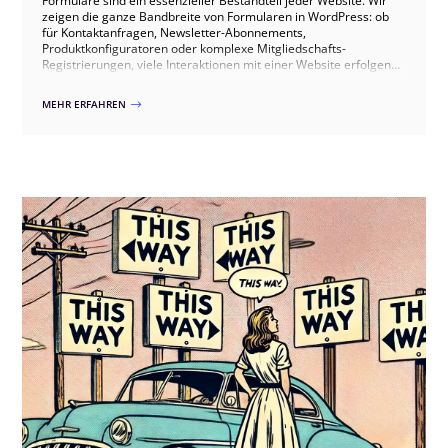
Formulare sind ein essenzieller Bestandteil jeder Website. Wir
zeigen die ganze Bandbreite von Formularen in WordPress: ob
für Kontaktanfragen, Newsletter-Abonnements,
Produktkonfiguratoren oder komplexe Mitgliedschafts-
Registrierungen, viele Interaktionen mit einer Website erfolgen
über Formulare. Wir unterstützen Sie bei der Auswahl,
Implementierung und Optimierung Ihrer Formulare in
MEHR ERFAHREN
$
WordPress.