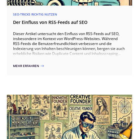
SEO-TRICKS RICHTIG NUTZEN
Der Einfluss von RSS-Feeds auf SEO
Dieser Artikel untersucht den Einfluss von RSS-Feeds auf SEO,
insbesondere im Kontext von WordPress-Websites. Während
RSS-Feeds die Benutzerfreundlichkeit verbessern und die
Indexierung von Inhalten beschleunigen können, bergen sie auch
erhebliche Risiken wie Duplicate Content und Inhaltsscraping
durch Spammer. Der Artikel erläutert die Vor- und Nachteile von
RSS-Feeds, bietet praktische Lösungen zur Minimierung
MEHR ERFAHREN
$
negativer Effekte, wie die Deaktivierung von Feeds und die
Anpassung von Feed-Inhalten, und zeigt auf, wie Unternehmen
ihre SEO-Performance schützen und verbessern können. Unsere
Agentur steht Ihnen zur Verfügung, um maßgeschneiderte
Lösungen für die Optimierung Ihrer WordPress-Website zu
entwickeln und umzusetzen.