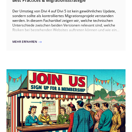
Best Practices & Migrationsstrategie
Der Umstieg von Divi 4 auf Divi 5 ist kein gewöhnliches Update,
sondern sollte als kontrolliertes Migrationsprojekt verstanden
werden. In diesem Fachartikel zeigen wir, welche technischen
Unterschiede zwischen beiden Versionen relevant sind, welche
Risiken bei bestehenden Websites auftreten können und wie ein
sauberer Umstieg über Staging, Kompatibilitätsprüfung,
Migration und Qualitätssicherung ablaufen sollte. Dabei gehen
MEHR ERFAHREN
$
wir auch auf typische Stolperfallen wie Drittmodule, individuelles
CSS, WooCommerce und Theme-Builder-Templates ein und
zeigen, wie ein Wechsel erfolgreich erfolgen kann.