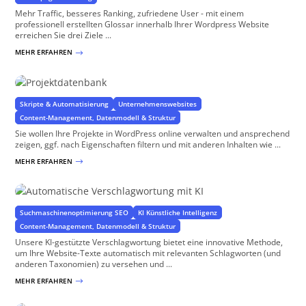
Mehr Traffic, besseres Ranking, zufriedene User - mit einem
professionell erstellten Glossar innerhalb Ihrer Wordpress Website
erreichen Sie drei Ziele ...
MEHR ERFAHREN
$
Projektdatenbank
mit WordPress
Skripte & Automatisierung
Unternehmenswebsites
Content-Management, Datenmodell & Struktur
Sie wollen Ihre Projekte in WordPress online verwalten und ansprechend
zeigen, ggf. nach Eigenschaften filtern und mit anderen Inhalten wie ...
MEHR ERFAHREN
$
Automatische Verschlagwortung mit KI
für WordPress-Seiten & WooCommerce Shops
Suchmaschinenoptimierung SEO
KI Künstliche Intelligenz
Content-Management, Datenmodell & Struktur
Unsere KI-gestützte Verschlagwortung bietet eine innovative Methode,
um Ihre Website-Texte automatisch mit relevanten Schlagworten (und
anderen Taxonomien) zu versehen und ...
MEHR ERFAHREN
$
One-Pager
Preiswert, übersichtlich, grenzenlos werweiterbar