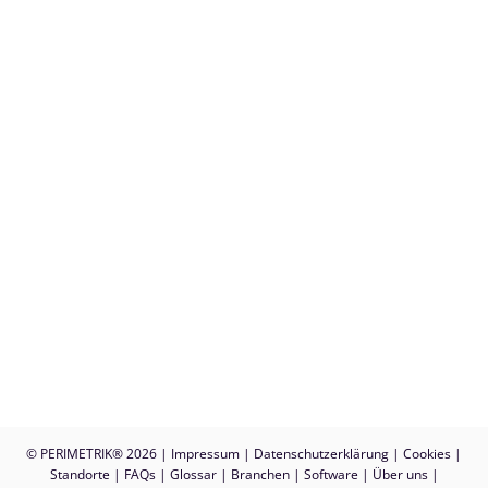
+49 228 7636 350
Anfragen an sales@perimetrik.de
Support an support@perimetrik.de
PERIMETRIK® Darmstadt
Ober-Ramstädter Str. 96e
64367 Mühltal
+49 6151 3944 80
Anfragen an sales@perimetrik.de
Support an support@perimetrik.de
© PERIMETRIK® 2026 |
Impressum
|
Datenschutzerklärung
|
Cookies
|
Standorte
|
FAQs
|
Glossar
|
Branchen
|
Software
|
Über uns
|