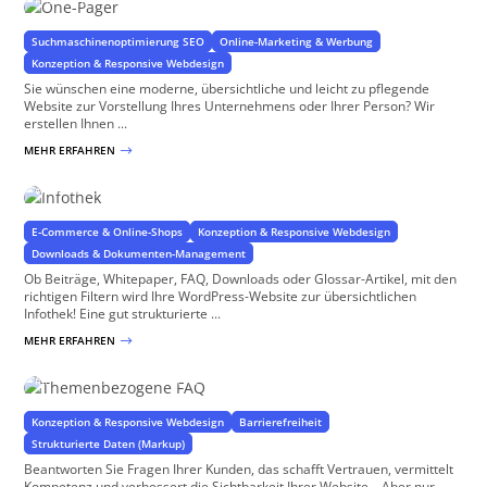
Suchmaschinenoptimierung SEO
Online-Marketing & Werbung
Konzeption & Responsive Webdesign
Sie wünschen eine moderne, übersichtliche und leicht zu pflegende
Website zur Vorstellung Ihres Unternehmens oder Ihrer Person? Wir
erstellen Ihnen ...
MEHR ERFAHREN
$
Infothek
Wissen erschließen und teilen
E-Commerce & Online-Shops
Konzeption & Responsive Webdesign
Downloads & Dokumenten-Management
Ob Beiträge, Whitepaper, FAQ, Downloads oder Glossar-Artikel, mit den
richtigen Filtern wird Ihre WordPress-Website zur übersichtlichen
Infothek! Eine gut strukturierte ...
MEHR ERFAHREN
$
Themenbezogene FAQ
für WordPress & WooCommerce
Konzeption & Responsive Webdesign
Barrierefreiheit
Strukturierte Daten (Markup)
Beantworten Sie Fragen Ihrer Kunden, das schafft Vertrauen, vermittelt
Kompetenz und verbessert die Sichtbarkeit Ihrer Website… Aber nur