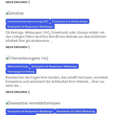
MEHR ERFAHREN
$
Infothek
Wissen erschließen und teilen
Suchmaschinenoptimierung SEO
E-Commerce & Online-Shops
Konzeption & Responsive Webdesign
Ob Beiträge, Whitepaper, FAQ, Downloads oder Glossar-Artikel, mit
den richtigen Filtern wird Ihre WordPress-Website zur übersichtlichen
Infothek! Eine gut strukturierte ...
MEHR ERFAHREN
$
Themenbezogene FAQ
für WordPress & WooCommerce
Webentwicklung
Konzeption & Responsive Webdesign
Homepage-Erstellung
Beantworten Sie Fragen Ihrer Kunden, das schafft Vertrauen, vermittelt
Kompetenz und verbessert die Sichtbarkeit Ihrer Website… Aber nur
wenn die ...
MEHR ERFAHREN
$
Newsletter-Anmeldeformulare
Gewinnen Sie treue Leser
Konzeption & Responsive Webdesign
Newsletter & E-Mail-Marketing