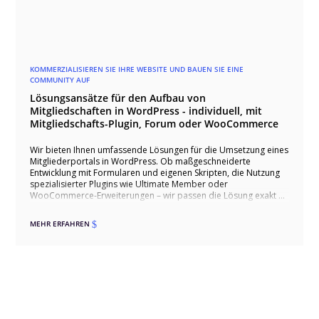
KOMMERZIALISIEREN SIE IHRE WEBSITE UND BAUEN SIE EINE
COMMUNITY AUF
Lösungsansätze für den Aufbau von
Mitgliedschaften in WordPress - individuell, mit
Mitgliedschafts-Plugin, Forum oder WooCommerce
Wir bieten Ihnen umfassende Lösungen für die Umsetzung eines
Mitgliederportals in WordPress. Ob maßgeschneiderte
Entwicklung mit Formularen und eigenen Skripten, die Nutzung
spezialisierter Plugins wie Ultimate Member oder
WooCommerce-Erweiterungen – wir passen die Lösung exakt an
Ihre Bedürfnisse an. Unsere Ansätze umfassen
benutzerfreundliche Registrierungen, exklusive Inhalte,
MEHR ERFAHREN
$
interaktive Funktionen und automatisierte Zahlungsprozesse.
Zusätzlich können wir ein Forum integrieren, um die
Kommunikation und den Austausch unter den Mitgliedern zu
fördern. Vertrauen Sie auf unsere Expertise für ein flexibles und
leistungsfähiges Mitgliederportal.