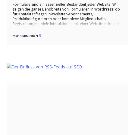
Formulare sind ein essenzieller Bestandteil jeder Website. Wir
zeigen die ganze Bandbreite von Formularen in WordPress: ob
für Kontaktanfragen, Newsletter-Abonnements,
Produktkonfiguratoren oder komplexe Mitgliedschafts-
Registrierungen, viele Interaktionen mit einer Website erfolgen
über Formulare. Wir unterstützen Sie bei der Auswahl,
Implementierung und Optimierung Ihrer Formulare in
MEHR ERFAHREN
$
WordPress.