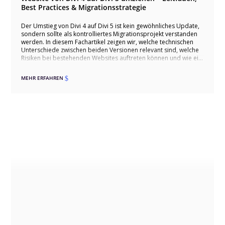
Best Practices & Migrationsstrategie
Der Umstieg von Divi 4 auf Divi 5 ist kein gewöhnliches Update,
sondern sollte als kontrolliertes Migrationsprojekt verstanden
werden. In diesem Fachartikel zeigen wir, welche technischen
Unterschiede zwischen beiden Versionen relevant sind, welche
Risiken bei bestehenden Websites auftreten können und wie ein
sauberer Umstieg über Staging, Kompatibilitätsprüfung,
Migration und Qualitätssicherung ablaufen sollte. Dabei gehen
MEHR ERFAHREN
$
wir auch auf typische Stolperfallen wie Drittmodule,
individuelles CSS, WooCommerce und Theme-Builder-
Templates ein und zeigen, wie ein Wechsel erfolgreich erfolgen
kann.