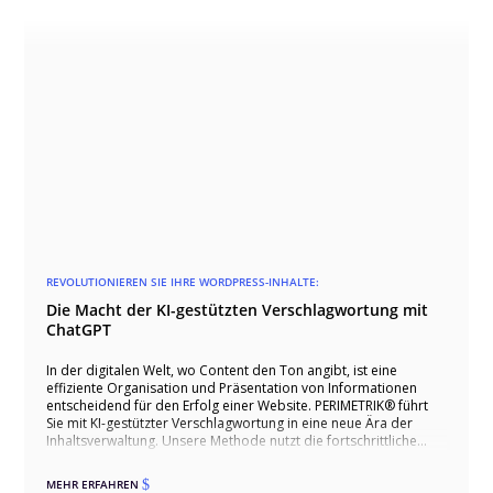
REVOLUTIONIEREN SIE IHRE WORDPRESS-INHALTE:
Die Macht der KI-gestützten Verschlagwortung mit
ChatGPT
In der digitalen Welt, wo Content den Ton angibt, ist eine
effiziente Organisation und Präsentation von Informationen
entscheidend für den Erfolg einer Website. PERIMETRIK® führt
Sie mit KI-gestützter Verschlagwortung in eine neue Ära der
Inhaltsverwaltung. Unsere Methode nutzt die fortschrittliche
ChatGPT-API, um die Kategorisierung und Verknüpfung von
Inhalten auf Ihrer WordPress-Site zu revolutionieren.
MEHR ERFAHREN
$