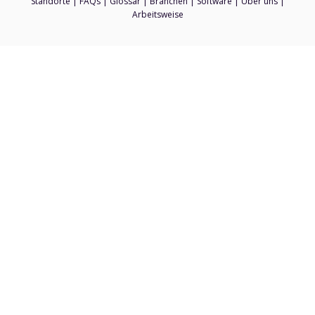
Standorte
|
FAQs
|
Glossar
|
Branchen
|
Software
|
Über uns
|
Arbeitsweise