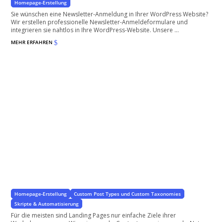
Homepage-Erstellung
Sie wünschen eine Newsletter-Anmeldung in Ihrer WordPress Website?
Wir erstellen professionelle Newsletter-Anmeldeformulare und
integrieren sie nahtlos in Ihre WordPress-Website. Unsere ...
MEHR ERFAHREN
$
Automatisch generierte Landing Pages
für WordPress und WooCommerce Shops
Homepage-Erstellung
Custom Post Types und Custom Taxonomies
Skripte & Automatisierung
Für die meisten sind Landing Pages nur einfache Ziele ihrer