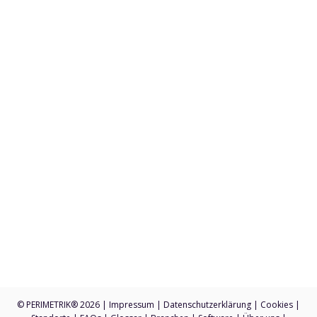
53111 Bonn
+49 228 7636 350
Anfragen an sales@perimetrik.de
Support an support@perimetrik.de
PERIMETRIK® Darmstadt
Ober-Ramstädter Str. 96e
64367 Mühltal
+49 6151 3944 80
Anfragen an sales@perimetrik.de
Support an support@perimetrik.de
© PERIMETRIK® 2026 |
Impressum
|
Datenschutzerklärung
|
Cookies
|