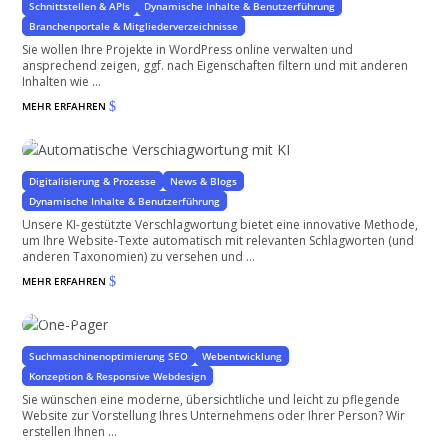
Schnittstellen & APIs
Dynamische Inhalte & Benutzerführung
Branchenportale & Mitgliederverzeichnisse
Sie wollen Ihre Projekte in WordPress online verwalten und
ansprechend zeigen, ggf. nach Eigenschaften filtern und mit anderen
Inhalten wie ...
MEHR ERFAHREN
$
Automatische Verschlagwortung mit KI
für WordPress-Seiten & WooCommerce Shops
Digitalisierung & Prozesse
News & Blogs
Dynamische Inhalte & Benutzerführung
Unsere KI-gestützte Verschlagwortung bietet eine innovative Methode,
um Ihre Website-Texte automatisch mit relevanten Schlagworten (und
anderen Taxonomien) zu versehen und ...
MEHR ERFAHREN
$
One-Pager
Preiswert, übersichtlich, grenzenlos werweiterbar
Suchmaschinenoptimierung SEO
Webentwicklung
Konzeption & Responsive Webdesign
Sie wünschen eine moderne, übersichtliche und leicht zu pflegende
Website zur Vorstellung Ihres Unternehmens oder Ihrer Person? Wir
erstellen Ihnen ...