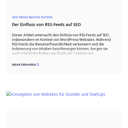
SEO-TRICKS RICHTIG NUTZEN
Der Einfluss von RSS-Feeds auf SEO
Dieser Artikel untersucht den Einfluss von RSS-Feeds auf SEO,
insbesondere im Kontext von WordPress-Websites. Während
RSS-Feeds die Benutzerfreundlichkeit verbessern und die
Indexierung von Inhalten beschleunigen können, bergen sie
auch erhebliche Risiken wie Duplicate Content und
Inhaltsscraping durch Spammer. Der Artikel erläutert die Vor-
und Nachteile von RSS-Feeds, bietet praktische Lösungen zur
MEHR ERFAHREN
$
Minimierung negativer Effekte, wie die Deaktivierung von Feeds
und die Anpassung von Feed-Inhalten, und zeigt auf, wie
Unternehmen ihre SEO-Performance schützen und verbessern
können. Unsere Agentur steht Ihnen zur Verfügung, um
maßgeschneiderte Lösungen für die Optimierung Ihrer
WordPress-Website zu entwickeln und umzusetzen.