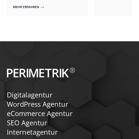
Materialien handelt.
Ultimate Member oder WooCommerce-
MEHR ERFAHREN
$
unterstützt Sie dabei 
Erweiterungen – wir passen die Lösung
fortschrittlichen Too
exakt an Ihre Bedürfnisse an. Unsere
Download Manager, um
Ansätze umfassen benutzerfreundliche
effektiv zu schützen u
Registrierungen, exklusive Inhalte,
interaktive Funktionen und
automatisierte Zahlungsprozesse.
Zusätzlich können wir ein Forum
integrieren, um die Kommunikation und
den Austausch unter den Mitgliedern zu
fördern. Vertrauen Sie auf unsere
Expertise für ein flexibles und
leistungsfähiges Mitgliederportal.
Digitalagentur
WordPress Agentur
eCommerce Agentur
SEO Agentur
Internetagentur