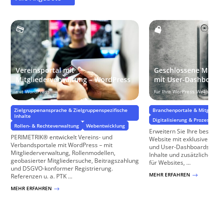
Vereinsportal mit
Geschlossene Mitgl
Mitgliederverwaltung – WordPress
mit User-Dashboar
mit WordPress
für Ihre WorPress Website
Zielgruppenansprache & Zielgruppenspezifische
Branchenportale & Mitglied
Inhalte
Digitalisierung & Prozesse
Rollen- & Rechteverwaltung
Webentwicklung
Erweitern Sie Ihre beste
PERIMETRIK® entwickelt Vereins- und
Website mit exklusiven M
Verbandsportale mit WordPress – mit
und User-Dashboards, die
Mitgliederverwaltung, Rollenmodellen,
Inhalte und zusätzliche Fu
geobasierter Mitgliedersuche, Beitragszahlung
für Websites, ...
und DSGVO-konformer Registrierung.
MEHR ERFAHREN
$
Referenzen u. a. PTK ...
MEHR ERFAHREN
$