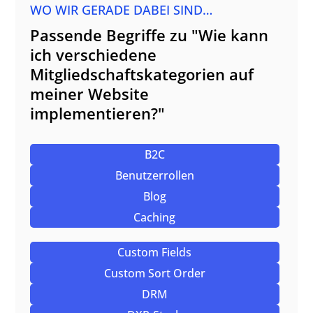
WO WIR GERADE DABEI SIND…
Passende Begriffe zu "Wie kann
ich verschiedene
Mitgliedschaftskategorien auf
meiner Website
implementieren?"
B2C
Benutzerrollen
Blog
Caching
Custom Fields
Custom Sort Order
DRM