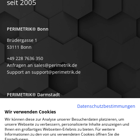
seit 2005
PERIMETRIK® Bonn
Brüdergasse 1
53111 Bonn
+49 228 7636 350
Anfragen an sales@perimetrik.de
Support an support@perimetrik.de
PERIMETRIK® Darmstadt
Ober-Ramstädter Str. 96e
Datenschutzbestimmungen
Wir verwenden Cookies
64367 Mühltal
Wir können diese zur Analyse unserer Besucherdaten platzieren, um
+49 6151 3944 80
unsere Webseite zu verbessern, personalisierte Inhalte anzuzeigen und
Ihnen ein großartiges Webseiten-Erlebnis zu bieten. Für weitere
Anfragen an sales@perimetrik.de
Informationen zu den von uns verwendeten Cookies öffnen Sie die
Support an support@perimetrik.de
Einstellungen.