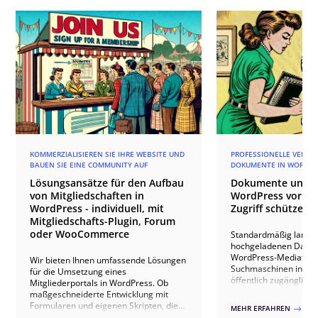
KOMMERZIALISIEREN SIE IHRE WEBSITE UND
PROFESSIONELLE VERWA
BAUEN SIE EINE COMMUNITY AUF
DOKUMENTE IN WORDPR
Lösungsansätze für den Aufbau
Dokumente und D
von Mitgliedschaften in
WordPress vor u
WordPress - individuell, mit
Zugriff schützen
Mitgliedschafts-Plugin, Forum
oder WooCommerce
Standardmäßig landen
hochgeladenen Dateie
WordPress-Mediathek, 
Wir bieten Ihnen umfassende Lösungen
Suchmaschinen indexi
für die Umsetzung eines
öffentlich zugänglic
Mitgliederportals in WordPress. Ob
können. Dies birgt jed
maßgeschneiderte Entwicklung mit
besonders wenn es si
Formularen und eigenen Skripten, die
MEHR ERFAHREN
$
oder urheberrechtlich
Nutzung spezialisierter Plugins wie