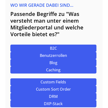
WO WIR GERADE DABEI SIND…
Passende Begriffe zu "Was
versteht man unter einem
Mitgliederportal und welche
Vorteile bietet es?"
B2C
Benutzerrollen
Blog
Caching
Custom Fields
Custom Sort Order
DRM
DXP-Stack