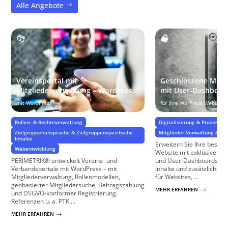
Alle Angebote
Vereinsportal mit
Geschlossene Mitgl
Mitgliederverwaltung – WordPress
mit User-Dashboar
mit WordPress
für Ihre WorPress Website
Rollen- & Rechteverwaltung
Digitalisierung & Prozesse
Zielgruppenansprache & Zielgruppenspezifische
Mitglieder-Verwaltung & Zug
Inhalte
Erweitern Sie Ihre beste
Webentwicklung
Website mit exklusiven M
PERIMETRIK® entwickelt Vereins- und
und User-Dashboards, die
Verbandsportale mit WordPress – mit
Inhalte und zusätzliche Fu
Mitgliederverwaltung, Rollenmodellen,
für Websites, ...
geobasierter Mitgliedersuche, Beitragszahlung
MEHR ERFAHREN
$
und DSGVO-konformer Registrierung.
Referenzen u. a. PTK ...
MEHR ERFAHREN
$