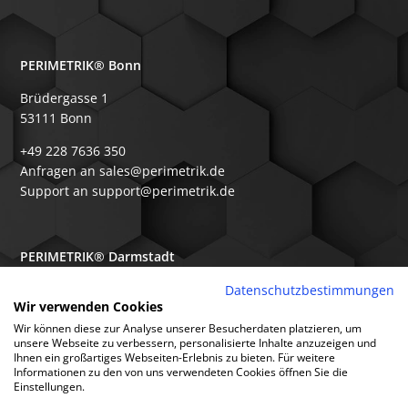
PERIMETRIK® Bonn
Brüdergasse 1
53111 Bonn
+49 228 7636 350
Anfragen an sales@perimetrik.de
Support an support@perimetrik.de
PERIMETRIK® Darmstadt
Ober-Ramstädter Str. 96e
Datenschutzbestimmungen
Wir verwenden Cookies
64367 Mühltal
Wir können diese zur Analyse unserer Besucherdaten platzieren, um
+49 6151 3944 80
unsere Webseite zu verbessern, personalisierte Inhalte anzuzeigen und
Ihnen ein großartiges Webseiten-Erlebnis zu bieten. Für weitere
Anfragen an sales@perimetrik.de
Informationen zu den von uns verwendeten Cookies öffnen Sie die
Support an support@perimetrik.de
Einstellungen.