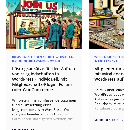
KOMMERZIALISIEREN SIE IHRE WEBSITE UND
WERDEN SIE ZUR ERSTEN
BAUEN SIE EINE COMMUNITY AUF
IHRER BRANCHE
Lösungsansätze für den Aufbau
Mitgliederportal 
von Mitgliedschaften in
mit Mitgliederverz
WordPress - individuell, mit
WordPress aufba
Mitgliedschafts-Plugin, Forum
oder WooCommerce
Beim Aufbau eines Mit
WordPress ist es wicht
Anforderungen von We
Wir bieten Ihnen umfassende Lösungen
Besuchern, Mitgliede
für die Umsetzung eines
Portalbetreibern gle
Mitgliederportals in WordPress. Ob
berücksichtigen. Ein
maßgeschneiderte Entwicklung mit
benutzerfreundliches
Formularen und eigenen Skripten, die
MEHR ERFAHREN
$
Mitgliederverzeichnis 
Nutzung spezialisierter Plugins wie
umfassende Such- und 
Ultimate Member oder WooCommerce-