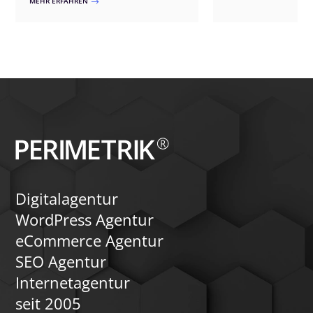
MEHR ERFAHREN
$
detaillierte Profile und
Erweiterungen – wir passen die Lösung
Elemente wie Bewert
exakt an Ihre Bedürfnisse an. Unsere
Terminbuchungen biet
Ansätze umfassen benutzerfreundliche
benötigen einfache Mö
Registrierungen, exklusive Inhalte,
Profilverwaltung, Ben
interaktive Funktionen und
und Zugriff auf Statis
automatisierte Zahlungsprozesse.
Portalbetreiber von 
Zusätzlich können wir ein Forum
Verwaltungsfunktione
integrieren, um die Kommunikation und
Datenschutzmaßnah
den Austausch unter den Mitgliedern zu
Analysetools profitie
fördern. Vertrauen Sie auf unsere
Updates, Monetarisie
Expertise für ein flexibles und
und ergänzende Inhalt
leistungsfähiges Mitgliederportal.
News und Events trag
Attraktivität und Sicht
Portals bei. Mit unser
unterstützen wir Sie p
der Konzeption und U
Mitgliederportals in 
Digitalagentur
WordPress Agentur
eCommerce Agentur
SEO Agentur
Internetagentur
seit 2005