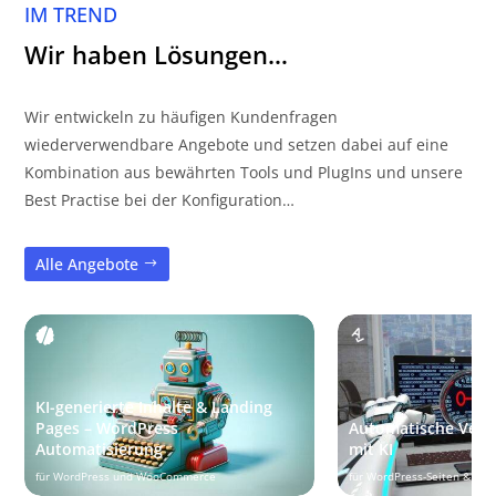
IM TREND
Wir haben Lösungen…
Wir entwickeln zu häufigen Kundenfragen
wiederverwendbare Angebote und setzen dabei auf eine
Kombination aus bewährten Tools und PlugIns und unsere
Best Practise bei der Konfiguration…
Alle Angebote
KI-generierte Inhalte & Landing
Pages – WordPress
Automatische Vers
Automatisierung
mit KI
für WordPress und WooCommerce
für WordPress-Seiten & W