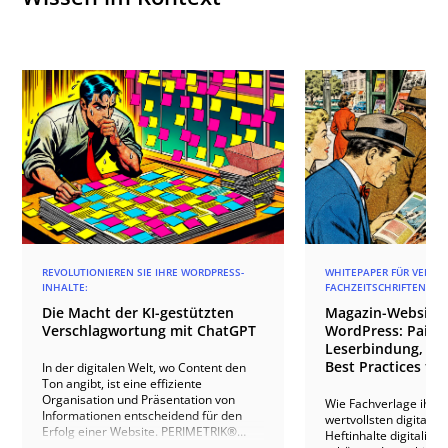
REVOLUTIONIEREN SIE IHRE WORDPRESS-
WHITEPAPER FÜR VERLAG
INHALTE:
FACHZEITSCHRIFTEN
Die Macht der KI-gestützten
Magazin-Websites
Verschlagwortung mit ChatGPT
WordPress: Paid 
Leserbindung, An
Best Practices für
In der digitalen Welt, wo Content den
Ton angibt, ist eine effiziente
Organisation und Präsentation von
Wie Fachverlage ihre
Informationen entscheidend für den
wertvollsten digitale
Erfolg einer Website. PERIMETRIK®
Heftinhalte digitalisie
führt Sie mit KI-gestützter