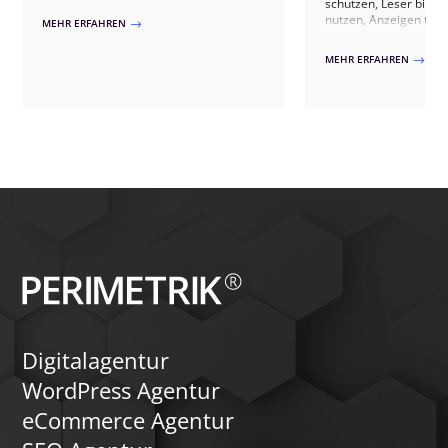
schützen, Leser bind
Verschlagwortung in eine neue Ära der
nutzen, Anzeigen th
MEHR ERFAHREN
$
Inhaltsverwaltung. Unsere Methode
ausspielen, IVW-konf
nutzt die fortschrittliche ChatGPT-API,
Abonnenten gewinnen 
MEHR ERFAHREN
$
um die Kategorisierung und
20+ Verlagsprojekten.
Verknüpfung von Inhalten auf Ihrer
WordPress-Site zu revolutionieren.
Digitalagentur
WordPress Agentur
eCommerce Agentur