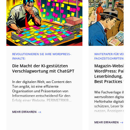
REVOLUTIONIEREN SIE IHRE WORDPRESS-
WHITEPAPER FÜR VERLAG
INHALTE:
FACHZEITSCHRIFTEN
Die Macht der KI-gestützten
Magazin-Websites
Verschlagwortung mit ChatGPT
WordPress: Paid 
Leserbindung, An
Best Practices für
In der digitalen Welt, wo Content den
Ton angibt, ist eine effiziente
Organisation und Präsentation von
Wie Fachverlage ihre
Informationen entscheidend für den
wertvollsten digitale
Erfolg einer Website. PERIMETRIK®
Heftinhalte digitalisie
führt Sie mit KI-gestützter
schützen, Leser bind
Verschlagwortung in eine neue Ära der
nutzen, Anzeigen th
MEHR ERFAHREN
$
Inhaltsverwaltung. Unsere Methode
ausspielen, IVW-konf
nutzt die fortschrittliche ChatGPT-API,
Abonnenten gewinnen 
MEHR ERFAHREN
$
um die Kategorisierung und
20+ Verlagsprojekten.
Verknüpfung von Inhalten auf Ihrer