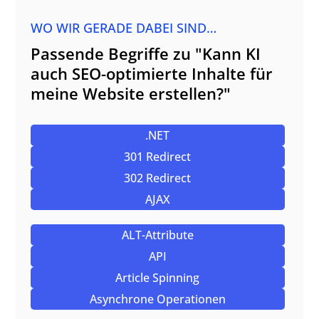
WO WIR GERADE DABEI SIND…
Passende Begriffe zu "Kann KI
auch SEO-optimierte Inhalte für
meine Website erstellen?"
.NET
301 Redirect
302 Redirect
AJAX
ALT-Attribute
API
Article Spinning
Asynchrone Operationen