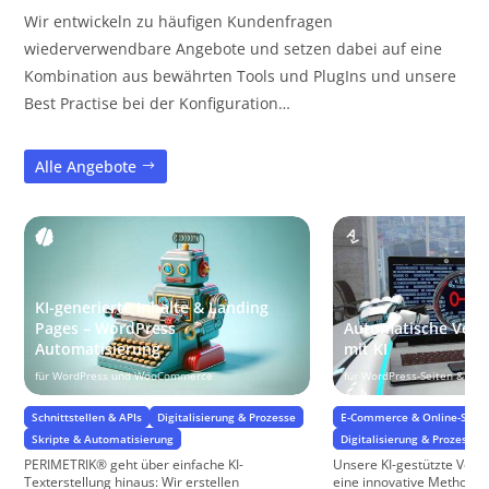
Wir entwickeln zu häufigen Kundenfragen
wiederverwendbare Angebote und setzen dabei auf eine
Kombination aus bewährten Tools und PlugIns und unsere
Best Practise bei der Konfiguration…
Alle Angebote
KI-generierte Inhalte & Landing
Pages – WordPress
Automatische Vers
Automatisierung
mit KI
für WordPress und WooCommerce
für WordPress-Seiten & W
Schnittstellen & APIs
Digitalisierung & Prozesse
E-Commerce & Online-Shop
Skripte & Automatisierung
Digitalisierung & Prozesse
PERIMETRIK® geht über einfache KI-
Unsere KI-gestützte Vers
Texterstellung hinaus: Wir erstellen
eine innovative Methode,