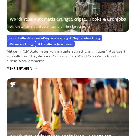
WordPress-Automatisierung: Skripte, Hooks & Cronjobs
Wir digitalisieren und automatisieren Ihre Prozesse
Individuelle WordPress-Programmierung & PlugIn-Entwicklung
Webentwicklung
KI Künstliche Intelligenz
Mit dem PCM Automator können unterschiedliche „Trigger“ (Auslöser)
verwaltet werden, die eine Aktion in einer WordPress Website oder
einem WooCommerce ...
MEHR ERFAHREN
$