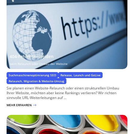
404-Fehler vermeiden
beim Relaunch oder Umbau der Website
Suchmaschinenoptimierung SEO
Release, Launch und GoLive
Relaunch, Migration & Website-Umzug
Sie planen einen Website-Relaunch oder einen strukturellen Umbau
Ihrer Website, möchten aber keine Rankings verlieren? Wir richten
sinnvolle URL-Weiterleitungen auf ...
MEHR ERFAHREN
$