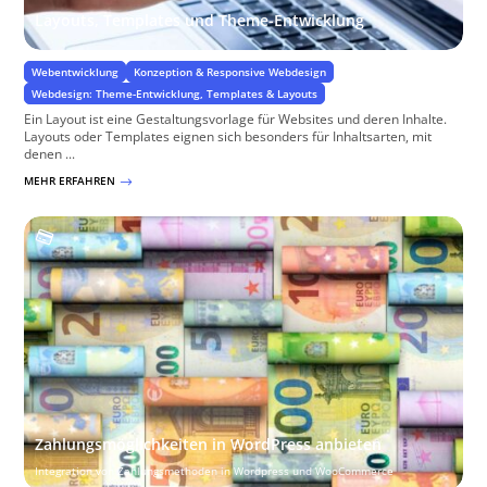
Layouts, Templates und Theme-Entwicklung
Webentwicklung
Konzeption & Responsive Webdesign
Webdesign: Theme-Entwicklung, Templates & Layouts
Ein Layout ist eine Gestaltungsvorlage für Websites und deren Inhalte.
Layouts oder Templates eignen sich besonders für Inhaltsarten, mit
denen ...
MEHR ERFAHREN
$
Zahlungsmöglichkeiten in WordPress anbieten
Integration von Zahlungsmethoden in Wordpress und WooCommerce