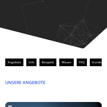
Angebote
Info
Beispiele
Wissen
FAQ
Kunden
UNSERE ANGEBOTE