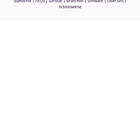
Standorte
|
FAQs
|
Glossar
|
Branchen
|
Software
|
Über uns
|
Arbeitsweise