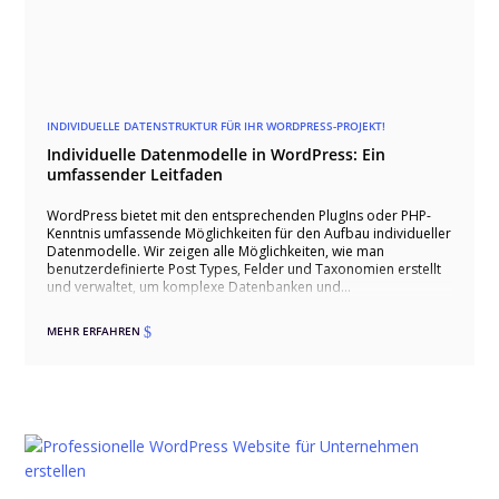
INDIVIDUELLE DATENSTRUKTUR FÜR IHR WORDPRESS-PROJEKT!
Individuelle Datenmodelle in WordPress: Ein
umfassender Leitfaden
WordPress bietet mit den entsprechenden PlugIns oder PHP-
Kenntnis umfassende Möglichkeiten für den Aufbau individueller
Datenmodelle. Wir zeigen alle Möglichkeiten, wie man
benutzerdefinierte Post Types, Felder und Taxonomien erstellt
und verwaltet, um komplexe Datenbanken und
maßgeschneiderte Websites zu realisieren. Wir erläutern die
Nutzung von Advanced Custom Fields (ACF) und Toolset Types,
MEHR ERFAHREN
$
um verschiedene Arten von Datenfeldern wie Textfelder, Bilder,
Wiederholfelder und mehr zu implementieren. Außerdem
zeigen wir, wie man hierarchische Beziehungen und dynamische
Filter einrichtet, um eine flexible und skalierbare Struktur zu
schaffen. Mit unserer Expertise helfen wir Ihnen, Ihre WordPress-
Website optimal anzupassen und effizient zu verwalten.