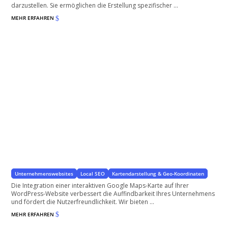
darzustellen. Sie ermöglichen die Erstellung spezifischer ...
MEHR ERFAHREN
$
Standort-Anzeige mit Google-Maps
Erleichtern Sie Ihren Kunden Sie zu finden
Unternehmenswebsites
Local SEO
Kartendarstellung & Geo-Koordinaten
Die Integration einer interaktiven Google Maps-Karte auf Ihrer
WordPress-Website verbessert die Auffindbarkeit Ihres Unternehmens
und fördert die Nutzerfreundlichkeit. Wir bieten ...
MEHR ERFAHREN
$