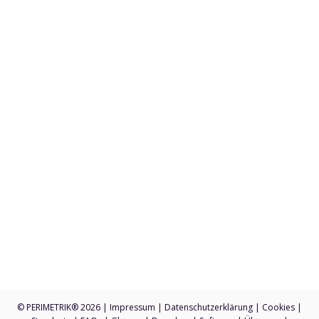
53111 Bonn
+49 228 7636 350
Anfragen an sales@perimetrik.de
Support an support@perimetrik.de
PERIMETRIK® Darmstadt
Ober-Ramstädter Str. 96e
64367 Mühltal
+49 6151 3944 80
Anfragen an sales@perimetrik.de
Support an support@perimetrik.de
© PERIMETRIK® 2026 |
Impressum
|
Datenschutzerklärung
|
Cookies
|