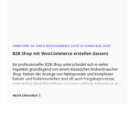
ERWEITERN SIE IHREN WOOCOMMERCE SHOP ZU EINEM B2B SHOP
B2B Shop mit WooCommerce erstellen (lassen)
Ein professioneller B2B-Shop unterscheidet sich in vielen
Aspekten grundlegend von einem klassischen Endverbraucher-
Shop. Neben der Anzeige von Nettopreisen und komplexen
Rabatt- und Rollenmodellen sind oft auch Freigabeprozesse,
mehrstufige Bestellworkflows und eine nahtlose Anbindung an
Warenwirtschafts- oder ERP-Systeme erforderlich. Dieser Artikel
zeigt, wie sich WooCommerce mit spezifischen Plugins und
MEHR ERFAHREN
$
individuellen Anpassungen zu einem leistungsfähigen B2B-Shop
ausbauen lässt, der Anforderungen wie ein eingeschränktes
Sortiment für Gewerbekunden, besondere
Dokumentenanforderungen oder API-gestützte
Anfrageprozesse erfüllt. Auch das Themenfeld „Compliance
und Sicherheit“ wird beleuchtet, da im B2B-Umfeld oft sensible
Firmendaten und branchenspezifische Richtlinien berücksichtigt
werden müssen. Insgesamt wird deutlich, dass WooCommerce