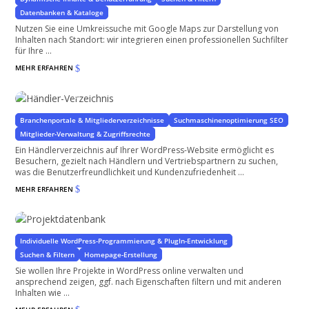
Datenbanken & Kataloge
Nutzen Sie eine Umkreissuche mit Google Maps zur Darstellung von
Inhalten nach Standort: wir integrieren einen professionellen Suchfilter
für Ihre ...
MEHR ERFAHREN
$
Händler-Verzeichnis
Optimale Lösungen für Ihre WordPress-Website
Branchenportale & Mitgliederverzeichnisse
Suchmaschinenoptimierung SEO
Mitglieder-Verwaltung & Zugriffsrechte
Ein Händlerverzeichnis auf Ihrer WordPress-Website ermöglicht es
Besuchern, gezielt nach Händlern und Vertriebspartnern zu suchen,
was die Benutzerfreundlichkeit und Kundenzufriedenheit ...
MEHR ERFAHREN
$
Projektdatenbank
mit WordPress
Individuelle WordPress-Programmierung & PlugIn-Entwicklung
Suchen & Filtern
Homepage-Erstellung
Sie wollen Ihre Projekte in WordPress online verwalten und
ansprechend zeigen, ggf. nach Eigenschaften filtern und mit anderen
Inhalten wie ...