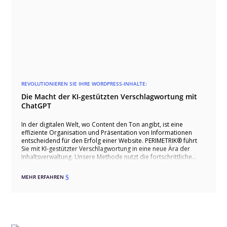
REVOLUTIONIEREN SIE IHRE WORDPRESS-INHALTE:
Die Macht der KI-gestützten Verschlagwortung mit
ChatGPT
In der digitalen Welt, wo Content den Ton angibt, ist eine
effiziente Organisation und Präsentation von Informationen
entscheidend für den Erfolg einer Website. PERIMETRIK® führt
Sie mit KI-gestützter Verschlagwortung in eine neue Ära der
Inhaltsverwaltung. Unsere Methode nutzt die fortschrittliche
ChatGPT-API, um die Kategorisierung und Verknüpfung von
Inhalten auf Ihrer WordPress-Site zu revolutionieren.
MEHR ERFAHREN
$