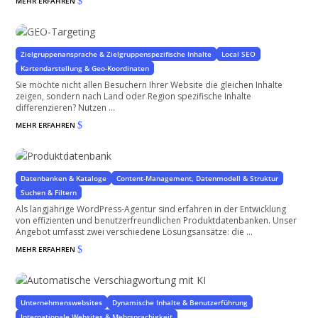
MEHR ERFAHREN
$
GEO-Targeting
für WordPress und WooCommerce
Zielgruppenansprache & Zielgruppenspezifische Inhalte
Local SEO
Kartendarstellung & Geo-Koordinaten
Sie möchte nicht allen Besuchern Ihrer Website die gleichen Inhalte
zeigen, sondern nach Land oder Region spezifische Inhalte
differenzieren? Nutzen ...
MEHR ERFAHREN
$
Produktdatenbank
mit oder ohne WooCommerce
Datenbanken & Kataloge
Content-Management, Datenmodell & Struktur
Suchen & Filtern
Als langjährige WordPress-Agentur sind erfahren in der Entwicklung
von effizienten und benutzerfreundlichen Produktdatenbanken. Unser
Angebot umfasst zwei verschiedene Lösungsansätze: die ...
MEHR ERFAHREN
$
Automatische Verschlagwortung mit KI
für WordPress-Seiten & WooCommerce Shops
Unternehmenswebsites
Dynamische Inhalte & Benutzerführung
Internationale Websites & Mehrsprachigkeit