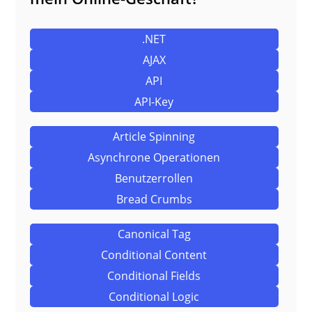
.NET
AJAX
API
API-Key
Article Spinning
Asynchrone Operationen
Benutzerrollen
Bread Crumbs
Canonical Tag
Conditional Content
Conditional Fields
Conditional Logic