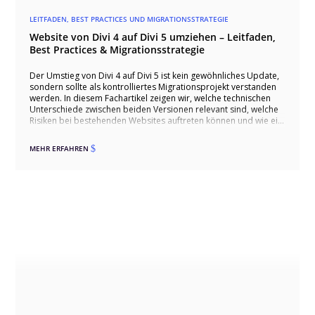
LEITFADEN, BEST PRACTICES UND MIGRATIONSSTRATEGIE
Website von Divi 4 auf Divi 5 umziehen – Leitfaden,
Best Practices & Migrationsstrategie
Der Umstieg von Divi 4 auf Divi 5 ist kein gewöhnliches Update,
sondern sollte als kontrolliertes Migrationsprojekt verstanden
werden. In diesem Fachartikel zeigen wir, welche technischen
Unterschiede zwischen beiden Versionen relevant sind, welche
Risiken bei bestehenden Websites auftreten können und wie ein
sauberer Umstieg über Staging, Kompatibilitätsprüfung,
Migration und Qualitätssicherung ablaufen sollte. Dabei gehen
MEHR ERFAHREN
$
wir auch auf typische Stolperfallen wie Drittmodule,
individuelles CSS, WooCommerce und Theme-Builder-
Templates ein und zeigen, wie ein Wechsel erfolgreich erfolgen
kann.