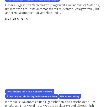
Unsere KI-gestützte Verschlagwortung bietet eine innovative Methode,
um Ihre Website-Texte automatisch mit relevanten Schlagworten (und
anderen Taxonomien) zu versehen und ...
MEHR ERFAHREN
$
Individuelle Taxonomien und Eigenschaften
Spezifische Eigenschaften für Ihr Projekt
Dynamische Inhalte & Benutzerführung
Branchenportale & Mitgliederverzeichnisse
Webentwicklung
Individuelle Taxonomien und Eigenschaften sind entscheidend, um
Inhalte auf Ihrer WordPress-Website strukturiert und übersichtlich