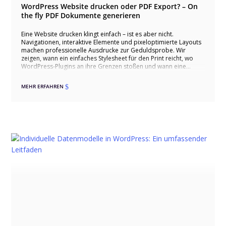
WordPress Website drucken oder PDF Export? – On
the fly PDF Dokumente generieren
Eine Website drucken klingt einfach – ist es aber nicht.
Navigationen, interaktive Elemente und pixeloptimierte Layouts
machen professionelle Ausdrucke zur Geduldsprobe. Wir
zeigen, wann ein einfaches Stylesheet für den Print reicht, wo
WordPress-Plugins an ihre Grenzen stoßen und wann eine
individuell entwickelte PDF-Generierung der einzig sinnvolle
Weg ist.
MEHR ERFAHREN
$