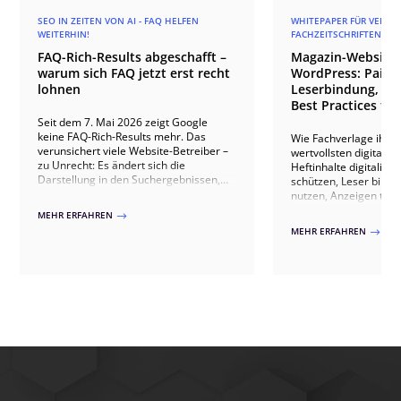
SEO IN ZEITEN VON AI - FAQ HELFEN
WHITEPAPER FÜR VERLAG
WEITERHIN!
FACHZEITSCHRIFTEN
FAQ-Rich-Results abgeschafft –
Magazin-Websites
warum sich FAQ jetzt erst recht
WordPress: Paid 
lohnen
Leserbindung, An
Best Practices für
Seit dem 7. Mai 2026 zeigt Google
keine FAQ-Rich-Results mehr. Das
Wie Fachverlage ihre
verunsichert viele Website-Betreiber –
wertvollsten digitale
zu Unrecht: Es ändert sich die
Heftinhalte digitalisie
Darstellung in den Suchergebnissen,
schützen, Leser bind
nicht der Wert guter FAQ-Inhalte.
nutzen, Anzeigen th
Warum sich Fragen und Antworten
ausspielen, IVW-konf
MEHR ERFAHREN
$
weiterhin lohnen und themenbezogene
Abonnenten gewinnen 
MEHR ERFAHREN
$
FAQ jetzt erst recht punkten.
20+ Verlagsprojekten.