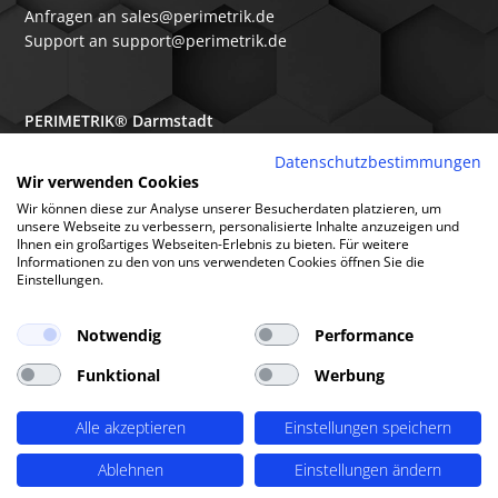
Anfragen an sales@perimetrik.de
Support an support@perimetrik.de
PERIMETRIK® Darmstadt
Ober-Ramstädter Str. 96e
Datenschutzbestimmungen
Wir verwenden Cookies
64367 Mühltal
Wir können diese zur Analyse unserer Besucherdaten platzieren, um
+49 6151 3944 80
unsere Webseite zu verbessern, personalisierte Inhalte anzuzeigen und
Ihnen ein großartiges Webseiten-Erlebnis zu bieten. Für weitere
Anfragen an sales@perimetrik.de
Informationen zu den von uns verwendeten Cookies öffnen Sie die
Support an support@perimetrik.de
Einstellungen.
Notwendig
Performance
Funktional
Werbung
© PERIMETRIK® 2026 |
Impressum
|
Datenschutzerklärung
|
Cookies
|
Alle akzeptieren
Einstellungen speichern
Standorte
|
FAQs
|
Glossar
|
Branchen
|
Software
|
Über uns
|
Arbeitsweise
Ablehnen
Einstellungen ändern