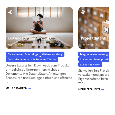
Downloads zum Produkt
Projektdatenbank
Für WooCommerce Shops, ProduktKataloge etc.
mit WordPress
Datenbanken & Kataloge
Webentwicklung
Mitglieder-Verwaltung & Zug
Dynamische Inhalte & Benutzerführung
Suchmaschinenoptimierung
Suchen & Filtern
Unsere Lösung für "Downloads zum Produkt"
ermöglicht es Unternehmen, wichtige
Sie wollen Ihre Projekte 
Dokumente wie Datenblätter, Anleitungen,
verwalten und ansprechen
Broschüren und Kataloge einfach und effizient
Eigenschaften filtern und
...
wie ...
MEHR ERFAHREN
$
MEHR ERFAHREN
$