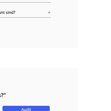
ant sind?
s?"
Audit