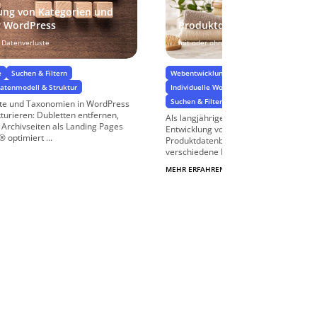
ung von Kategorien und
r WordPress
Produktdatenbank
 Datenverluste
mit oder ohne WooCommerce
e
Suchen & Filtern
Webentwicklung
atenmodell & Struktur
Individuelle WordPress-Programmierung &
Suchen & Filtern
rte und Taxonomien in WordPress
turieren: Dubletten entfernen,
Als langjährige WordPress-Agentur sin
 Archivseiten als Landing Pages
Entwicklung von effizienten und benut
 optimiert ...
Produktdatenbanken. Unser Angebot 
verschiedene Lösungsansätze: die ...
MEHR ERFAHREN
$