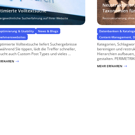
Neustrukturier
timierte Volltextsuche
Taxonomien fü
ergewöhnliche Sucherfahrung auf Ihrer Website
Restrukturierung ohne
optimierung & Usability
News & Blogs
Datenbanken & Katalog
nehmenswebsites
Content-Management, D
ptimierte Volltextsuche liefert Suchergebnisse
Kategorien, Schlagwo
während SIe tippen, lädt die Treffer schneller,
bereinigen und restruk
ucht auch Custom Post Types und vieles ...
Hierarchien aufbauen,
gestalten. PERIMETRIK®
ERFAHREN
$
MEHR ERFAHREN
$