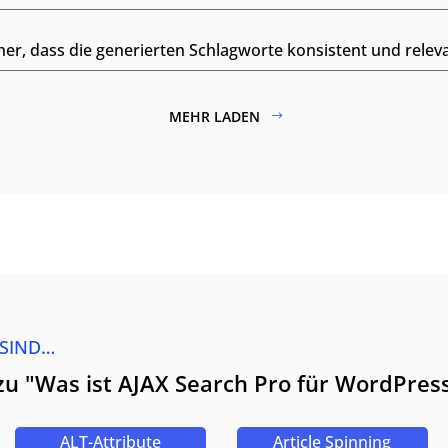
her, dass die generierten Schlagworte konsistent und relev
MEHR LADEN
 SIND…
zu "Was ist AJAX Search Pro für WordPres
ALT-Attribute
Article Spinning