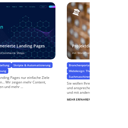
nerierte Landing Pages
Projektdatenbank
ooCommerce Shops
mit WordPress
tellung
Skripte & Automatisierung
Branchenportale & Mitgliederverzeichniss
rbung
Webdesign: Theme-Entwicklung, Template
Suchmaschinenoptimierung SEO
anding Pages nur einfache Ziele
… Wir zeigen mehr Content,
Sie wollen Ihre Projekte in WordPress 
n und mehr ...
und ansprechend zeigen, ggf. nach Eig
und mit anderen Inhalten wie ...
MEHR ERFAHREN
$