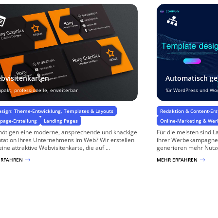
bvisitenkarten
Automatisch ge
pakt, professionelle, erweiterbar
für WordPress und W
sign: Theme-Entwicklung, Templates & Layouts
Redaktion & Content-Ers
age-Erstellung
Landing Pages
Online-Marketing & We
nötigen eine moderne, ansprechende und knackige
Für die meisten sind L
tation Ihres Unternehmens im Web? Wir erstellen
ihrer Werbekampagnen
eine attraktive Webvisitenkarte, die auf ...
generieren mehr Nutze
ERFAHREN
MEHR ERFAHREN
$
$