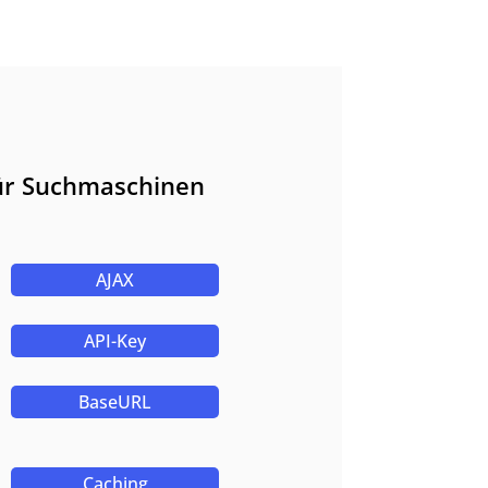
für Suchmaschinen
AJAX
API-Key
BaseURL
Caching