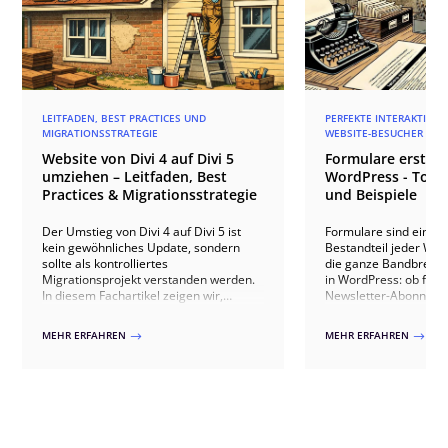
LEITFADEN, BEST PRACTICES UND
PERFEKTE INTERAKTIONE
MIGRATIONSSTRATEGIE
WEBSITE-BESUCHER
Website von Divi 4 auf Divi 5
Formulare erstell
umziehen – Leitfaden, Best
WordPress - Tool
Practices & Migrationsstrategie
und Beispiele
Der Umstieg von Divi 4 auf Divi 5 ist
Formulare sind ein es
kein gewöhnliches Update, sondern
Bestandteil jeder Web
sollte als kontrolliertes
die ganze Bandbreite
Migrationsprojekt verstanden werden.
in WordPress: ob für 
In diesem Fachartikel zeigen wir,
Newsletter-Abonneme
welche technischen Unterschiede
Produktkonfiguratore
zwischen beiden Versionen relevant
Mitgliedschafts-Regist
MEHR ERFAHREN
MEHR ERFAHREN
$
$
sind, welche Risiken bei bestehenden
Interaktionen mit ein
Websites auftreten können und wie ein
erfolgen über Formula
sauberer Umstieg über Staging,
unterstützen Sie bei 
Kompatibilitätsprüfung, Migration und
Implementierung und
Qualitätssicherung ablaufen sollte.
Ihrer Formulare in Wo
Dabei gehen wir auch auf typische
Stolperfallen wie Drittmodule,