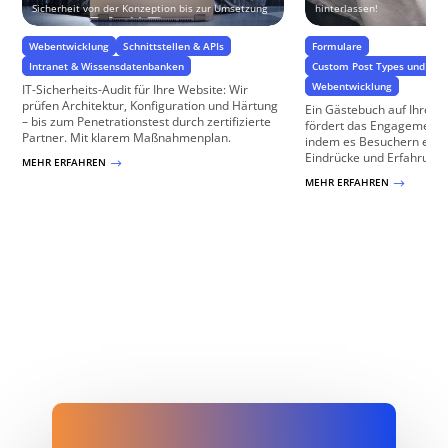
Sicherheit von der Konzeption bis zur Umsetzung
hinterlassen!
Webentwicklung
Schnittstellen & APIs
Formulare
Intranet & Wissensdatenbanken
Custom Post Types und Cu
Webentwicklung
IT-Sicherheits-Audit für Ihre Website: Wir
prüfen Architektur, Konfiguration und Härtung
Ein Gästebuch auf Ihrer 
– bis zum Penetrationstest durch zertifizierte
fördert das Engagement un
Partner. Mit klarem Maßnahmenplan.
indem es Besuchern ermög
Eindrücke und Erfahrungen
MEHR ERFAHREN
$
MEHR ERFAHREN
$