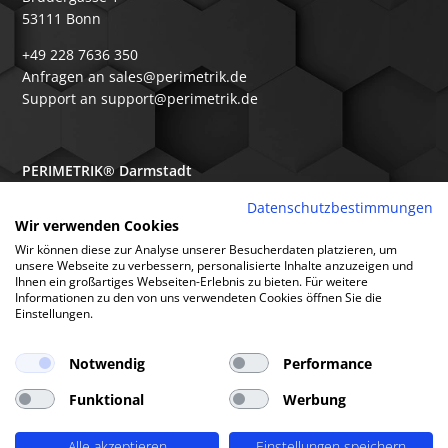
53111 Bonn
+49 228 7636 350
Anfragen an sales@perimetrik.de
Support an support@perimetrik.de
PERIMETRIK® Darmstadt
Ober-Ramstädter Str. 96e
Datenschutzbestimmungen
Wir verwenden Cookies
64367 Mühltal
Wir können diese zur Analyse unserer Besucherdaten platzieren, um
+49 6151 3944 80
unsere Webseite zu verbessern, personalisierte Inhalte anzuzeigen und
Ihnen ein großartiges Webseiten-Erlebnis zu bieten. Für weitere
Anfragen an sales@perimetrik.de
Informationen zu den von uns verwendeten Cookies öffnen Sie die
Support an support@perimetrik.de
Einstellungen.
Notwendig
Performance
Funktional
Werbung
© PERIMETRIK® 2026 |
Impressum
|
Datenschutzerklärung
|
Cookies
|
Alle akzeptieren
Einstellungen speichern