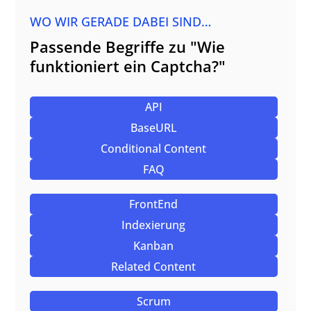
WO WIR GERADE DABEI SIND…
Passende Begriffe zu "Wie
funktioniert ein Captcha?"
API
BaseURL
Conditional Content
FAQ
FrontEnd
Indexierung
Kanban
Related Content
Scrum