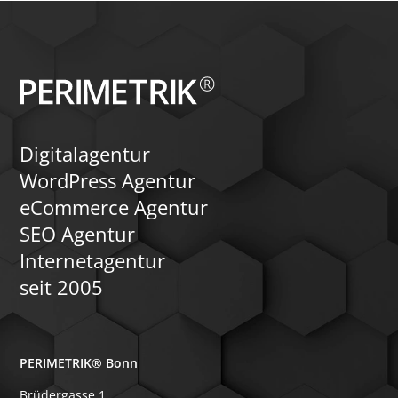
individuelles CSS, WooCommerce und
Theme-Builder-Templates ein und
zeigen, wie ein Wechsel erfolgreich
erfolgen kann.
Digitalagentur
WordPress Agentur
eCommerce Agentur
SEO Agentur
Internetagentur
seit 2005
PERIMETRIK® Bonn
Brüdergasse 1