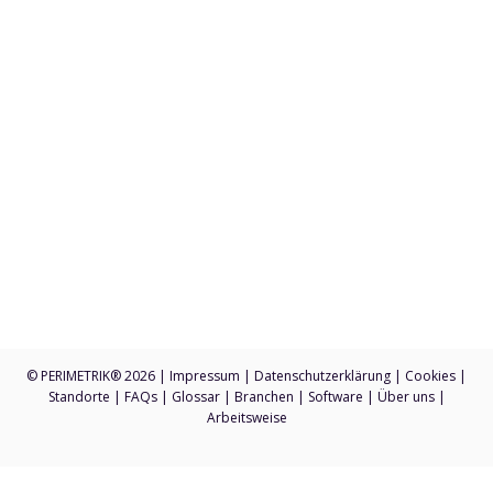
PERIMETRIK® Darmstadt
Ober-Ramstädter Str. 96e
64367 Mühltal
+49 6151 3944 80
Anfragen an sales@perimetrik.de
Support an support@perimetrik.de
© PERIMETRIK® 2026 |
Impressum
|
Datenschutzerklärung
|
Cookies
|
Standorte
|
FAQs
|
Glossar
|
Branchen
|
Software
|
Über uns
|
Arbeitsweise