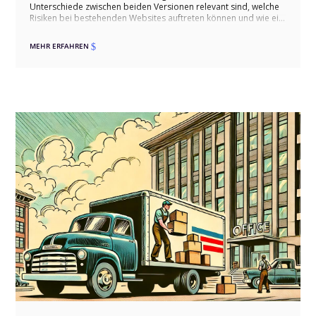
Unterschiede zwischen beiden Versionen relevant sind, welche
Risiken bei bestehenden Websites auftreten können und wie ein
sauberer Umstieg über Staging, Kompatibilitätsprüfung,
Migration und Qualitätssicherung ablaufen sollte. Dabei gehen
MEHR ERFAHREN
$
wir auch auf typische Stolperfallen wie Drittmodule,
individuelles CSS, WooCommerce und Theme-Builder-
Templates ein und zeigen, wie ein Wechsel erfolgreich erfolgen
kann.