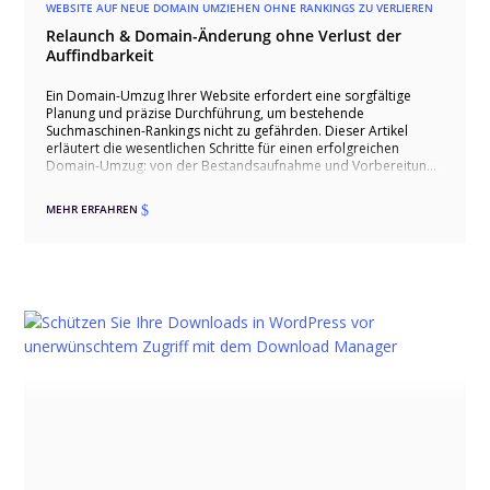
WEBSITE AUF NEUE DOMAIN UMZIEHEN OHNE RANKINGS ZU VERLIEREN
Relaunch & Domain-Änderung ohne Verlust der
Auffindbarkeit
Ein Domain-Umzug Ihrer Website erfordert eine sorgfältige
Planung und präzise Durchführung, um bestehende
Suchmaschinen-Rankings nicht zu gefährden. Dieser Artikel
erläutert die wesentlichen Schritte für einen erfolgreichen
Domain-Umzug: von der Bestandsaufnahme und Vorbereitung,
über die technische Umsetzung und Einrichtung von 301-
Weiterleitungen, bis hin zur Nachbereitung und Monitoring.
MEHR ERFAHREN
$
PERIMETRIK® bietet professionelle Unterstützung, um den
Prozess reibungslos zu gestalten und sicherzustellen, dass Ihre
Website ihre Sichtbarkeit und Leistung in den Suchmaschinen
beibehält. Erfahren Sie, wie wir Ihnen helfen können, Ihre
Website ohne Ranking-Verlust auf eine neue Domain
umzuziehen.