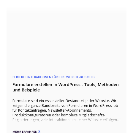
PERFEKTE INTERAKTIONEN FÜR IHRE WEBSITE-BESUCHER
Formulare erstellen in WordPress - Tools, Methoden
und Beispiele
Formulare sind ein essenzieller Bestandteil jeder Website. Wir
zeigen die ganze Bandbreite von Formularen in WordPress: ob
für Kontaktanfragen, Newsletter-Abonnements,
Produktkonfiguratoren oder komplexe Mitgliedschafts-
Registrierungen, viele Interaktionen mit einer Website erfolgen
über Formulare. Wir unterstützen Sie bei der Auswahl,
Implementierung und Optimierung Ihrer Formulare in
MEHR ERFAHREN
$