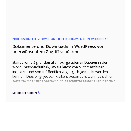
PROFESSIONELLE VERWALTUNG IHRER DOKUMENTE IN WORDPRESS
Dokumente und Downloads in WordPress vor
unerwünschtem Zugriff schützen
Standardmäßig landen alle hochgeladenen Dateien in der
WordPress-Mediathek, wo sie leicht von Suchmaschinen
indexiert und somit öffentlich zugänglich gemacht werden
können. Dies birgt jedoch Risiken, besonders wenn es sich um
sensible oder urheberrechtlich geschützte Materialien handelt.
PERIMETRIK® unterstützt Sie dabei mit fortschrittlichen Tools wie
dem WP Download Manager, um solche Inhalte effektiv zu
MEHR ERFAHREN
$
schützen und zu verwalten.