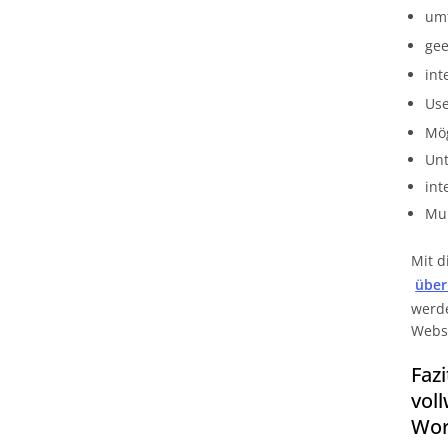
umf
gee
int
Use
Mög
Unt
int
Mul
Mit d
über
werde
Webs
Faz
vol
Wor