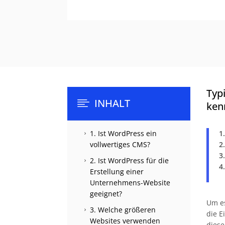
Typ
INHALT

ken
1. Ist WordPress ein
1
5
vollwertiges CMS?
2
3
2. Ist WordPress für die
5
4
Erstellung einer
Unternehmens-Website
geeignet?
Um e
3. Welche größeren
5
die E
Websites verwenden
diese