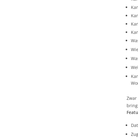
Kan
Kan
Kan
Kan
Was
Wie
Was
We
Kan
Wor
Zwar 
bring
Feat
Da
Zug