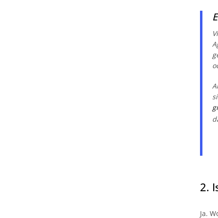
E
V
A
g
o
A
s
g
d
2. 
Ja. W