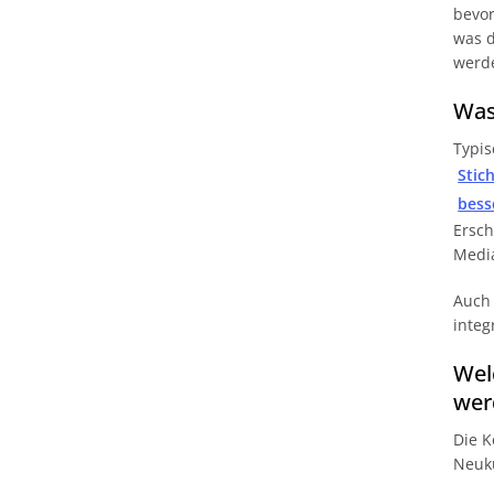
bevor
was d
werde
Was
Typis
Stic
bess
Ersch
Media
Auch 
integ
Wel
wer
Die K
Neuku