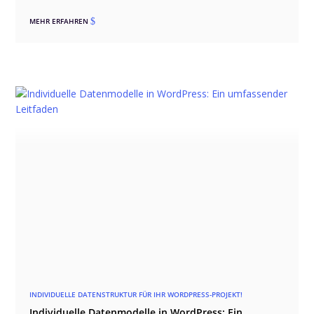
sauberer Umstieg über Staging, Kompatibilitätsprüfung,
Migration und Qualitätssicherung ablaufen sollte. Dabei gehen
MEHR ERFAHREN
$
wir auch auf typische Stolperfallen wie Drittmodule,
individuelles CSS, WooCommerce und Theme-Builder-
Templates ein und zeigen, wie ein Wechsel erfolgreich erfolgen
kann.
INDIVIDUELLE DATENSTRUKTUR FÜR IHR WORDPRESS-PROJEKT!
Individuelle Datenmodelle in WordPress: Ein