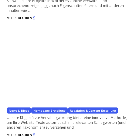
Sie wollen Ihre Projekte in WordPress online verwalten und
ansprechend zeigen, ggf. nach Eigenschaften filtern und mit anderen
Inhalten wie ...
MEHR ERFAHREN
$
Automatische Verschlagwortung mit KI
für WordPress-Seiten & WooCommerce Shops
News & Blogs
Homepage-Erstellung
Redaktion & Content-Erstellung
Unsere KI-gestützte Verschlagwortung bietet eine innovative Methode,
um Ihre Website-Texte automatisch mit relevanten Schlagworten (und
anderen Taxonomien) zu versehen und ...
MEHR ERFAHREN
$