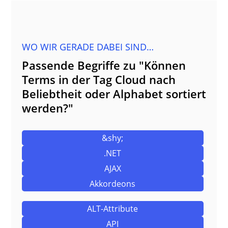
WO WIR GERADE DABEI SIND…
Passende Begriffe zu "Können
Terms in der Tag Cloud nach
Beliebtheit oder Alphabet sortiert
werden?"
&shy;
.NET
AJAX
Akkordeons
ALT-Attribute
API