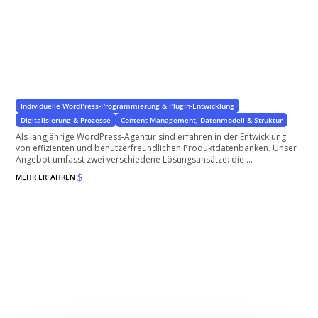
Produktdatenbank
mit oder ohne WooCommerce
Individuelle WordPress-Programmierung & PlugIn-Entwicklung
Digitalisierung & Prozesse
Content-Management, Datenmodell & Struktur
Als langjährige WordPress-Agentur sind erfahren in der Entwicklung
von effizienten und benutzerfreundlichen Produktdatenbanken. Unser
Angebot umfasst zwei verschiedene Lösungsansätze: die ...
MEHR ERFAHREN
$