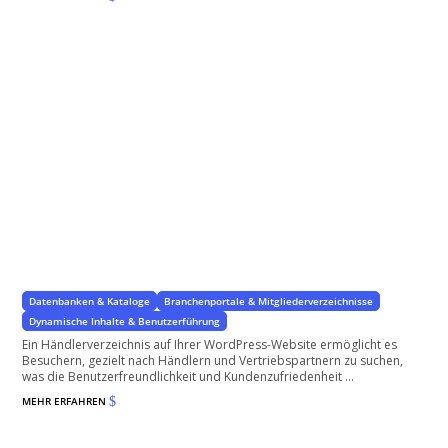
Händler-Verzeichnis
Optimale Lösungen für Ihre WordPress-Website
Datenbanken & Kataloge
Branchenportale & Mitgliederverzeichnisse
Dynamische Inhalte & Benutzerführung
Ein Händlerverzeichnis auf Ihrer WordPress-Website ermöglicht es
Besuchern, gezielt nach Händlern und Vertriebspartnern zu suchen,
was die Benutzerfreundlichkeit und Kundenzufriedenheit ...
MEHR ERFAHREN
$