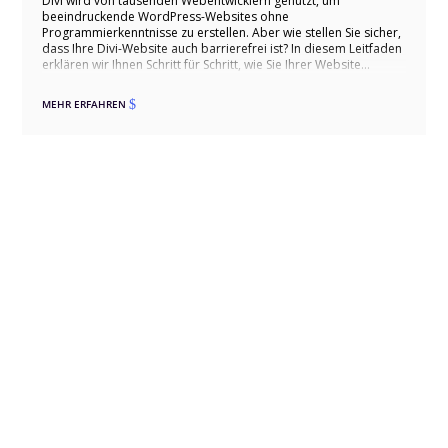
Divi wird von tausenden Webentwicklern genutzt, um
beeindruckende WordPress-Websites ohne
Programmierkenntnisse zu erstellen. Aber wie stellen Sie sicher,
dass Ihre Divi-Website auch barrierefrei ist? In diesem Leitfaden
erklären wir Ihnen Schritt für Schritt, wie Sie Ihrer Website
barrierefrei machen können. Dieser Leitfaden richtet sich an
Website-Betreiber, die die Grundlagen der Barrierefreiheit
MEHR ERFAHREN
$
erlernen möchten. Technische Aspekte werden in verständlicher
Sprache erklärt, und rechtliche Themen werden so einfach wie
möglich dargestellt. Bitte beachten Sie, dass dieser Leitfaden
keine rechtliche Beratung darstellt und im Falle rechtlicher
Streitigkeiten nicht als Grundlage dienen kann.
Digitalagentur
WordPress Agentur
eCommerce Agentur