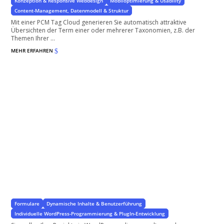
Konzeption & Responsive Webdesign
Mobiloptimierung & Usability
Content-Management, Datenmodell & Struktur
Mit einer PCM Tag Cloud generieren Sie automatisch attraktive
Übersichten der Term einer oder mehrerer Taxonomien, z.B. der
Themen Ihrer ...
MEHR ERFAHREN
$
Projektdatenbank
mit WordPress
Formulare
Dynamische Inhalte & Benutzerführung
Individuelle WordPress-Programmierung & PlugIn-Entwicklung