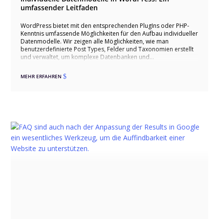
umfassender Leitfaden
WordPress bietet mit den entsprechenden PlugIns oder PHP-
Kenntnis umfassende Möglichkeiten für den Aufbau individueller
Datenmodelle. Wir zeigen alle Möglichkeiten, wie man
benutzerdefinierte Post Types, Felder und Taxonomien erstellt
und verwaltet, um komplexe Datenbanken und
maßgeschneiderte Websites zu realisieren. Wir erläutern die
Nutzung von Advanced Custom Fields (ACF) und Toolset Types,
MEHR ERFAHREN
$
um verschiedene Arten von Datenfeldern wie Textfelder, Bilder,
Wiederholfelder und mehr zu implementieren. Außerdem
zeigen wir, wie man hierarchische Beziehungen und dynamische
Filter einrichtet, um eine flexible und skalierbare Struktur zu
schaffen. Mit unserer Expertise helfen wir Ihnen, Ihre WordPress-
Website optimal anzupassen und effizient zu verwalten.