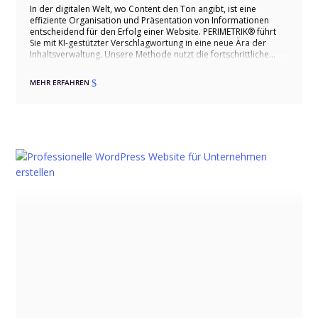
In der digitalen Welt, wo Content den Ton angibt, ist eine
effiziente Organisation und Präsentation von Informationen
entscheidend für den Erfolg einer Website. PERIMETRIK® führt
Sie mit KI-gestützter Verschlagwortung in eine neue Ära der
Inhaltsverwaltung. Unsere Methode nutzt die fortschrittliche
ChatGPT-API, um die Kategorisierung und Verknüpfung von
Inhalten auf Ihrer WordPress-Site zu revolutionieren.
MEHR ERFAHREN
$