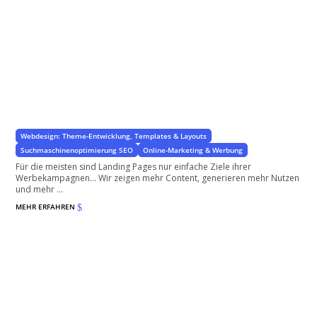
Automatisch generierte Landing Pages
für WordPress und WooCommerce Shops
Webdesign: Theme-Entwicklung, Templates & Layouts
Suchmaschinenoptimierung SEO
Online-Marketing & Werbung
Für die meisten sind Landing Pages nur einfache Ziele ihrer
Werbekampagnen… Wir zeigen mehr Content, generieren mehr Nutzen
und mehr ...
MEHR ERFAHREN
$