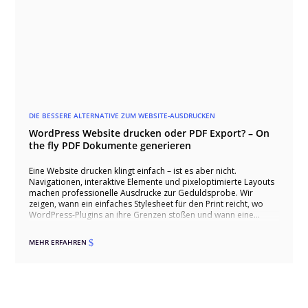
DIE BESSERE ALTERNATIVE ZUM WEBSITE-AUSDRUCKEN
WordPress Website drucken oder PDF Export? – On
the fly PDF Dokumente generieren
Eine Website drucken klingt einfach – ist es aber nicht.
Navigationen, interaktive Elemente und pixeloptimierte Layouts
machen professionelle Ausdrucke zur Geduldsprobe. Wir
zeigen, wann ein einfaches Stylesheet für den Print reicht, wo
WordPress-Plugins an ihre Grenzen stoßen und wann eine
individuell entwickelte PDF-Generierung der einzig sinnvolle
Weg ist.
MEHR ERFAHREN
$