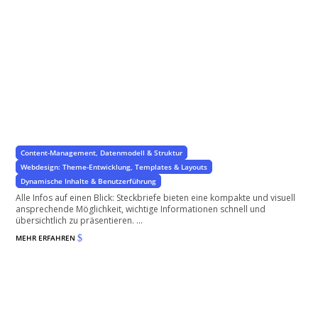
Steckbrief für wichtige Infos
Die wichtigsten Infos auf einen Blick
Content-Management, Datenmodell & Struktur
Webdesign: Theme-Entwicklung, Templates & Layouts
Dynamische Inhalte & Benutzerführung
Alle Infos auf einen Blick: Steckbriefe bieten eine kompakte und visuell
ansprechende Möglichkeit, wichtige Informationen schnell und
übersichtlich zu präsentieren. ...
MEHR ERFAHREN
$