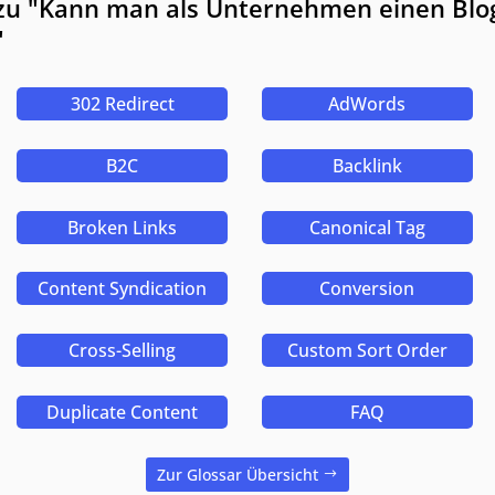
 zu "Kann man als Unternehmen einen Blo
"
302 Redirect
AdWords
B2C
Backlink
Broken Links
Canonical Tag
Content Syndication
Conversion
Cross-Selling
Custom Sort Order
Duplicate Content
FAQ
Zur Glossar Übersicht