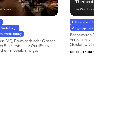
Themenbezogene FAQ
d teilen
für WordPress & WooCommerce
e
E-Commerce & Online-Shops
Unternehm
e Webdesign
Zielgruppenansprache & Zielgruppenspezif
enutzerführung
Beantworten Sie Fragen Ihrer Kunden, 
Vertrauen, vermittelt Kompetenz und v
er, FAQ, Downloads oder Glossar-
Sichtbarkeit Ihrer Website… Aber nur w
gen Filtern wird Ihre WordPress-
ichen Infothek! Eine gut
MEHR ERFAHREN
$