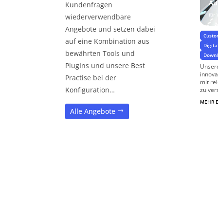
Au
Kundenfragen
für
wiederverwendbare
Angebote und setzen dabei
Custo
auf eine Kombination aus
Digita
bewährten Tools und
Down
PlugIns und unsere Best
Unsere
innova
Practise bei der
mit re
Konfiguration…
zu ver
MEHR 
Alle Angebote