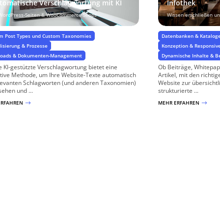
tomatische Verschlagwortung mit KI
Infothek
 WordPress-Seiten & WooCommerce Shops
Wissen erschließen un
m Post Types und Custom Taxonomies
Datenbanken & Katalog
lisierung & Prozesse
Konzeption & Responsiv
loads & Dokumenten-Management
Dynamische Inhalte & B
 KI-gestützte Verschlagwortung bietet eine
Ob Beiträge, Whitepap
tive Methode, um Ihre Website-Texte automatisch
Artikel, mit den richti
levanten Schlagworten (und anderen Taxonomien)
Website zur übersichtl
sehen und ...
strukturierte ...
ERFAHREN
MEHR ERFAHREN
$
$