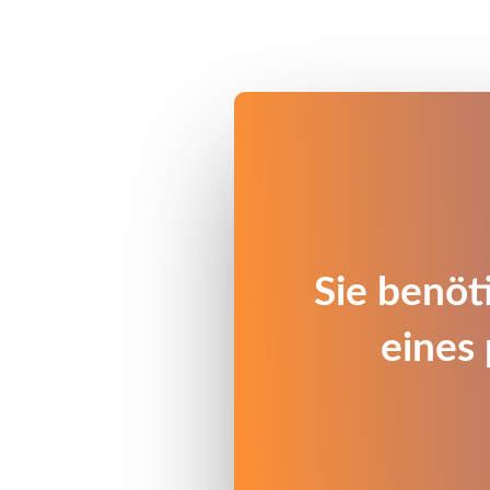
Sie benöt
eines