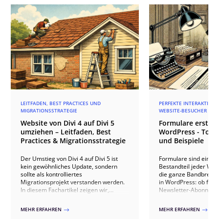
LEITFADEN, BEST PRACTICES UND
PERFEKTE INTERAKTIONE
MIGRATIONSSTRATEGIE
WEBSITE-BESUCHER
Website von Divi 4 auf Divi 5
Formulare erstell
umziehen – Leitfaden, Best
WordPress - Tool
Practices & Migrationsstrategie
und Beispiele
Der Umstieg von Divi 4 auf Divi 5 ist
Formulare sind ein es
kein gewöhnliches Update, sondern
Bestandteil jeder Web
sollte als kontrolliertes
die ganze Bandbreite
Migrationsprojekt verstanden werden.
in WordPress: ob für 
In diesem Fachartikel zeigen wir,
Newsletter-Abonneme
welche technischen Unterschiede
Produktkonfiguratore
zwischen beiden Versionen relevant
Mitgliedschafts-Regist
MEHR ERFAHREN
MEHR ERFAHREN
$
$
sind, welche Risiken bei bestehenden
Interaktionen mit ein