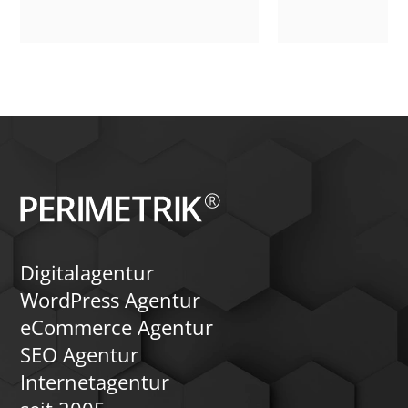
Websites auftreten können und wie ein
erfolgen über Formula
sauberer Umstieg über Staging,
unterstützen Sie bei 
Kompatibilitätsprüfung, Migration und
Implementierung und
Qualitätssicherung ablaufen sollte.
Ihrer Formulare in Wo
Dabei gehen wir auch auf typische
Stolperfallen wie Drittmodule,
individuelles CSS, WooCommerce und
Theme-Builder-Templates ein und
zeigen, wie ein Wechsel erfolgreich
erfolgen kann.
Digitalagentur
WordPress Agentur
eCommerce Agentur
SEO Agentur
Internetagentur