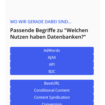
WO WIR GERADE DABEI SIND…
Passende Begriffe zu "Welchen
Nutzen haben Datenbanken?"
AdWords
AJAX
API
B2C
BaseURL
Conditional Content
Content Syndication
Conversion