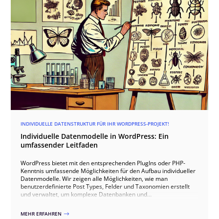
INDIVIDUELLE DATENSTRUKTUR FÜR IHR WORDPRESS-PROJEKT!
Individuelle Datenmodelle in WordPress: Ein
umfassender Leitfaden
WordPress bietet mit den entsprechenden PlugIns oder PHP-
Kenntnis umfassende Möglichkeiten für den Aufbau individueller
Datenmodelle. Wir zeigen alle Möglichkeiten, wie man
benutzerdefinierte Post Types, Felder und Taxonomien erstellt
und verwaltet, um komplexe Datenbanken und
maßgeschneiderte Websites zu realisieren. Wir erläutern die
Nutzung von Advanced Custom Fields (ACF) und Toolset Types,
MEHR ERFAHREN
$
um verschiedene Arten von Datenfeldern wie Textfelder, Bilder,