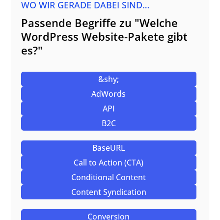
WO WIR GERADE DABEI SIND…
Passende Begriffe zu "Welche
WordPress Website-Pakete gibt
es?"
&shy;
AdWords
API
B2C
BaseURL
Call to Action (CTA)
Conditional Content
Content Syndication
Conversion