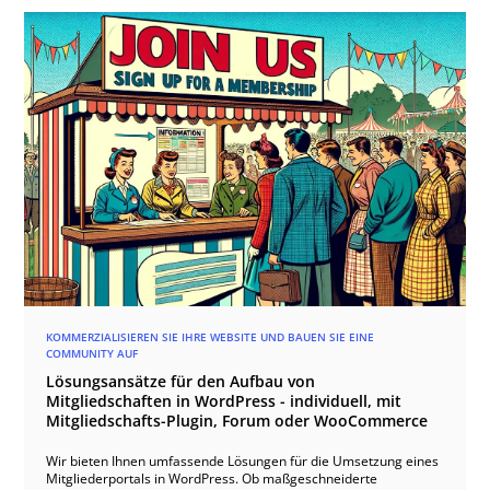
beleuchtet, da im B2B-Umfeld oft sensible Firmendaten und
branchenspezifische Richtlinien berücksichtigt werden müssen.
Insgesamt wird deutlich, dass WooCommerce dank seiner
Flexibilität und der Vielfalt an Erweiterungen eine solide Basis für
nahezu alle B2B-Szenarien bietet – von der Registrierung mit
Gewerbenachweis über individuelle Preislisten bis hin zu
verzahnten Marketing- und Serviceprozessen.
KOMMERZIALISIEREN SIE IHRE WEBSITE UND BAUEN SIE EINE
COMMUNITY AUF
Lösungsansätze für den Aufbau von
Mitgliedschaften in WordPress - individuell, mit
Mitgliedschafts-Plugin, Forum oder WooCommerce
Wir bieten Ihnen umfassende Lösungen für die Umsetzung eines
Mitgliederportals in WordPress. Ob maßgeschneiderte