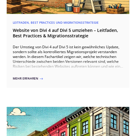
LEITFADEN, BEST PRACTICES UND MIGRATIONSSTRATEGIE
Website von Divi 4 auf Divi 5 umziehen – Leitfaden,
Best Practices & Migrationsstrategie
Der Umstieg von Divi 4 auf Divi 5 ist kein gewöhnliches Update,
sondern sollte als kontrolliertes Migrationsprojekt verstanden
werden. In diesem Fachartikel zeigen wir, welche technischen
Unterschiede zwischen beiden Versionen relevant sind, welche
Risiken bei bestehenden Websites auftreten können und wie ein
sauberer Umstieg über Staging, Kompatibilitätsprüfung,
Migration und Qualitätssicherung ablaufen sollte. Dabei gehen
MEHR ERFAHREN
$
wir auch auf typische Stolperfallen wie Drittmodule, individuelles
CSS, WooCommerce und Theme-Builder-Templates ein und
zeigen, wie ein Wechsel erfolgreich erfolgen kann.