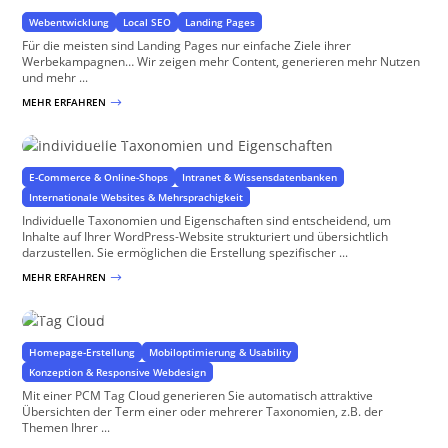
Webentwicklung
Local SEO
Landing Pages
Für die meisten sind Landing Pages nur einfache Ziele ihrer
Werbekampagnen… Wir zeigen mehr Content, generieren mehr Nutzen
und mehr ...
MEHR ERFAHREN
$
Individuelle Taxonomien und Eigenschaften
Spezifische Eigenschaften für Ihr Projekt
E-Commerce & Online-Shops
Intranet & Wissensdatenbanken
Internationale Websites & Mehrsprachigkeit
Individuelle Taxonomien und Eigenschaften sind entscheidend, um
Inhalte auf Ihrer WordPress-Website strukturiert und übersichtlich
darzustellen. Sie ermöglichen die Erstellung spezifischer ...
MEHR ERFAHREN
$
Tag Cloud
für Taxonomien und Eigenschaften in WordPress und WooCommerce
Homepage-Erstellung
Mobiloptimierung & Usability
Konzeption & Responsive Webdesign
Mit einer PCM Tag Cloud generieren Sie automatisch attraktive
Übersichten der Term einer oder mehrerer Taxonomien, z.B. der
Themen Ihrer ...