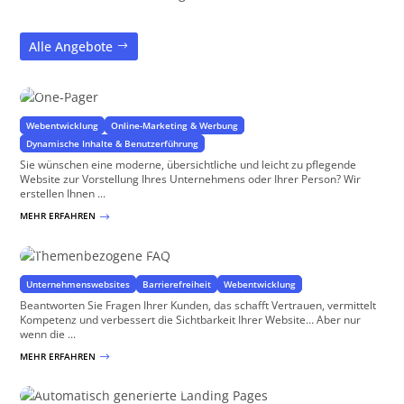
Alle Angebote
One-Pager
Preiswert, übersichtlich, grenzenlos werweiterbar
Webentwicklung
Online-Marketing & Werbung
Dynamische Inhalte & Benutzerführung
Sie wünschen eine moderne, übersichtliche und leicht zu pflegende
Website zur Vorstellung Ihres Unternehmens oder Ihrer Person? Wir
erstellen Ihnen ...
MEHR ERFAHREN
$
Themenbezogene FAQ
für WordPress & WooCommerce
Unternehmenswebsites
Barrierefreiheit
Webentwicklung
Beantworten Sie Fragen Ihrer Kunden, das schafft Vertrauen, vermittelt
Kompetenz und verbessert die Sichtbarkeit Ihrer Website… Aber nur
wenn die ...
MEHR ERFAHREN
$
Automatisch generierte Landing Pages
für WordPress und WooCommerce Shops