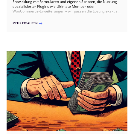
Entwicklung mit Formularen und eigenen Skripten, die Nutzung
spezialisierter Plugins wie Ultimate Member oder
WooCommerce-Erweiterungen – wir passen die Lösung exakt an
Ihre Bedürfnisse an. Unsere Ansätze umfassen
benutzerfreundliche Registrierungen, exklusive Inhalte,
MEHR ERFAHREN
$
interaktive Funktionen und automatisierte Zahlungsprozesse.
Zusätzlich können wir ein Forum integrieren, um die
Kommunikation und den Austausch unter den Mitgliedern zu
fördern. Vertrauen Sie auf unsere Expertise für ein flexibles und
leistungsfähiges Mitgliederportal.