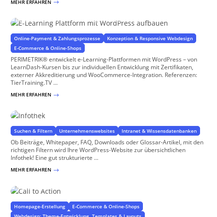
MEHR ERFAHREN
$
E-Learning Plattform mit WordPress aufbauen
Bauen Sie ein lukratives E-Learning-Portal auf!
Online-Payment & Zahlungsprozesse
Konzeption & Responsive Webdesign
E-Commerce & Online-Shops
PERIMETRIK® entwickelt e-Learning-Plattformen mit WordPress – von
LearnDash-Kursen bis zur individuellen Entwicklung mit Zertifikaten,
externer Akkreditierung und WooCommerce-Integration. Referenzen:
TierTraining.TV ...
MEHR ERFAHREN
$
Infothek
Wissen erschließen und teilen
Suchen & Filtern
Unternehmenswebsites
Intranet & Wissensdatenbanken
Ob Beiträge, Whitepaper, FAQ, Downloads oder Glossar-Artikel, mit den
richtigen Filtern wird Ihre WordPress-Website zur übersichtlichen
Infothek! Eine gut strukturierte ...
MEHR ERFAHREN
$
Call to Action
Animieren SIe Ihre Besucher zur Conversion
Homepage-Erstellung
E-Commerce & Online-Shops
Webdesign: Theme-Entwicklung, Templates & Layouts