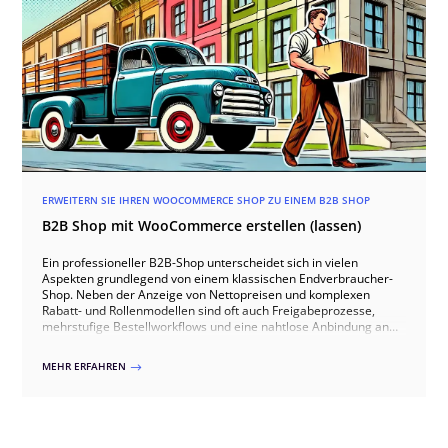
ERWEITERN SIE IHREN WOOCOMMERCE SHOP ZU EINEM B2B SHOP
B2B Shop mit WooCommerce erstellen (lassen)
Ein professioneller B2B-Shop unterscheidet sich in vielen
Aspekten grundlegend von einem klassischen Endverbraucher-
Shop. Neben der Anzeige von Nettopreisen und komplexen
Rabatt- und Rollenmodellen sind oft auch Freigabeprozesse,
mehrstufige Bestellworkflows und eine nahtlose Anbindung an
Warenwirtschafts- oder ERP-Systeme erforderlich. Dieser Artikel
zeigt, wie sich WooCommerce mit spezifischen Plugins und
MEHR ERFAHREN
$
individuellen Anpassungen zu einem leistungsfähigen B2B-Shop
ausbauen lässt, der Anforderungen wie ein eingeschränktes
Sortiment für Gewerbekunden, besondere
Dokumentenanforderungen oder API-gestützte Anfrageprozesse
erfüllt. Auch das Themenfeld „Compliance und Sicherheit“ wird