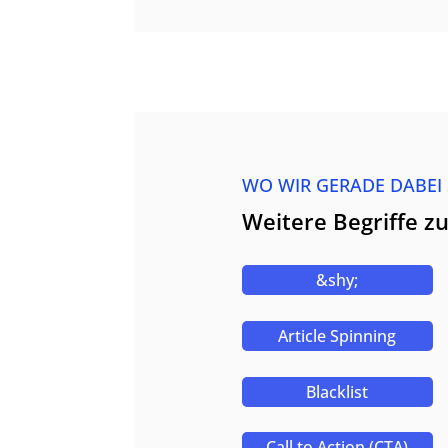
WO WIR GERADE DABEI
Weitere Begriffe 
&shy;
Article Spinning
Blacklist
Call to Action (CTA)