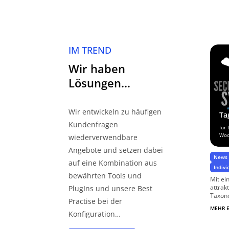
IM TREND
Wir haben
Lösungen…
Wir entwickeln zu häufigen
Ta
Kundenfragen
für
Wo
wiederverwendbare
Angebote und setzen dabei
News 
auf eine Kombination aus
Indiv
bewährten Tools und
Mit ei
attrak
PlugIns und unsere Best
Taxono
Practise bei der
MEHR 
Konfiguration…