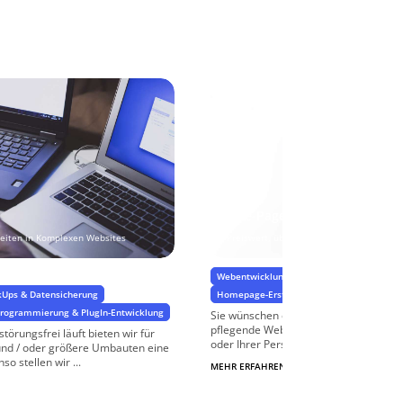
One-Pager
rbeiten in Komplexen Websites
Preiswert, übersichtlich, grenzenlos wer
Webentwicklung
Dynamische Inhalte & 
kUps & Datensicherung
Homepage-Erstellung
-Programmierung & PlugIn-Entwicklung
Sie wünschen eine moderne, übersichtl
pflegende Website zur Vorstellung Ih
törungsfrei läuft bieten wir für
oder Ihrer Person? Wir erstellen Ihnen .
und / oder größere Umbauten eine
o stellen wir ...
MEHR ERFAHREN
$