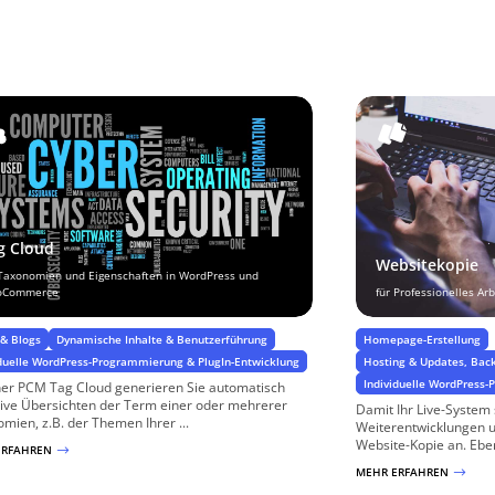
g Cloud
Websitekopie
 Taxonomien und Eigenschaften in WordPress und
oCommerce
für Professionelles A
& Blogs
Dynamische Inhalte & Benutzerführung
Homepage-Erstellung
iduelle WordPress-Programmierung & PlugIn-Entwicklung
Hosting & Updates, Bac
Individuelle WordPress
ner PCM Tag Cloud generieren Sie automatisch
tive Übersichten der Term einer oder mehrerer
Damit Ihr Live-System s
mien, z.B. der Themen Ihrer ...
Weiterentwicklungen 
Website-Kopie an. Ebens
ERFAHREN
$
MEHR ERFAHREN
$