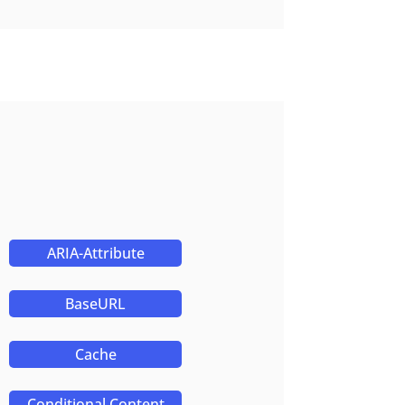
ARIA-Attribute
BaseURL
Cache
Conditional Content