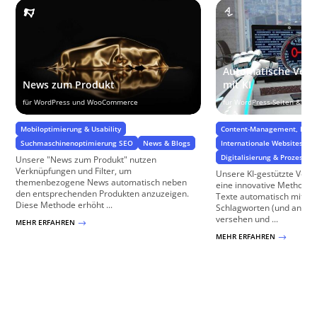
Automatische Vers
News zum Produkt
mit KI
für WordPress und WooCommerce
für WordPress-Seiten & W
Mobiloptimierung & Usability
Content-Management, Daten
Suchmaschinenoptimierung SEO
News & Blogs
Internationale Websites & 
Digitalisierung & Prozesse
Unsere "News zum Produkt" nutzen
Verknüpfungen und Filter, um
Unsere KI-gestützte Vers
themenbezogene News automatisch neben
eine innovative Methode,
den entsprechenden Produkten anzuzeigen.
Texte automatisch mit re
Diese Methode erhöht ...
Schlagworten (und ander
versehen und ...
MEHR ERFAHREN
$
MEHR ERFAHREN
$