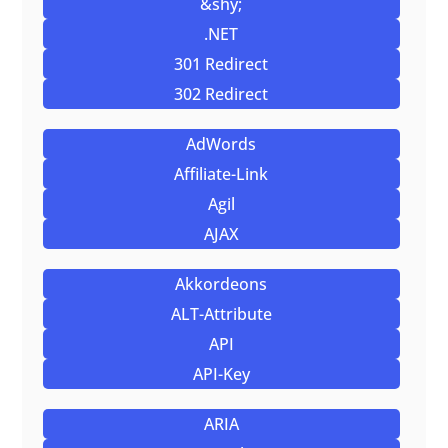
&shy;
.NET
301 Redirect
302 Redirect
AdWords
Affiliate-Link
Agil
AJAX
Akkordeons
ALT-Attribute
API
API-Key
ARIA