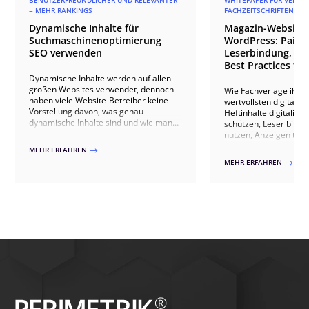
BENUTZERFREUNDLICHER UND RELEVANTER
WHITEPAPER FÜR VERLAG
= MEHR RANKINGS
FACHZEITSCHRIFTEN
Dynamische Inhalte für
Magazin-Websites
Suchmaschinenoptimierung
WordPress: Paid 
SEO verwenden
Leserbindung, An
Best Practices für
Dynamische Inhalte werden auf allen
großen Websites verwendet, dennoch
Wie Fachverlage ihre
haben viele Website-Betreiber keine
wertvollsten digitale
Vorstellung davon, was genau
Heftinhalte digitalisie
dynamische Inhalte sind und wie man
schützen, Leser bind
sie in der eigenen Website sinnvoll
nutzen, Anzeigen th
einsetzen könnte… Wir behaupten:
ausspielen, IVW-konf
MEHR ERFAHREN
$
dynamische Inhalte lassen sich
Abonnenten gewinnen 
MEHR ERFAHREN
$
hervorragend einsetzen, um die
20+ Verlagsprojekten.
Usability einer Website zu verbessern –
und tragen massiv zur Suchmaschinen-
Optimierung bei.