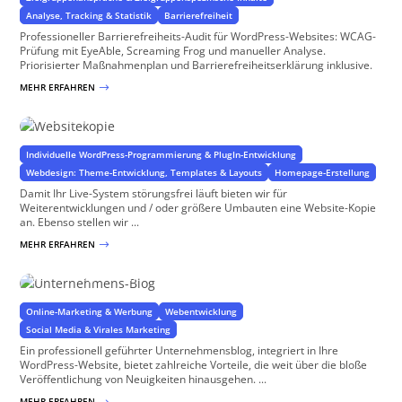
Analyse, Tracking & Statistik
Barrierefreiheit
Professioneller Barrierefreiheits-Audit für WordPress-Websites: WCAG-
Prüfung mit EyeAble, Screaming Frog und manueller Analyse.
Priorisierter Maßnahmenplan und Barrierefreiheitserklärung inklusive.
MEHR ERFAHREN
$
Websitekopie
für Professionelles Arbeiten in Komplexen Websites
Individuelle WordPress-Programmierung & PlugIn-Entwicklung
Webdesign: Theme-Entwicklung, Templates & Layouts
Homepage-Erstellung
Damit Ihr Live-System störungsfrei läuft bieten wir für
Weiterentwicklungen und / oder größere Umbauten eine Website-Kopie
an. Ebenso stellen wir ...
MEHR ERFAHREN
$
Unternehmens-Blog
Mit News die gesamte Website aufwerten
Online-Marketing & Werbung
Webentwicklung
Social Media & Virales Marketing
Ein professionell geführter Unternehmensblog, integriert in Ihre
WordPress-Website, bietet zahlreiche Vorteile, die weit über die bloße
Veröffentlichung von Neuigkeiten hinausgehen. ...
MEHR ERFAHREN