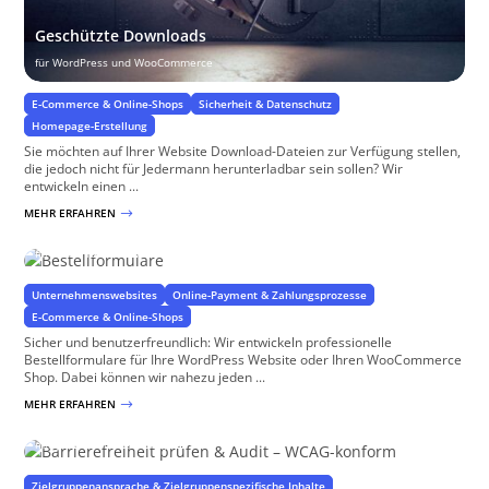
Geschützte Downloads
für WordPress und WooCommerce
E-Commerce & Online-Shops
Sicherheit & Datenschutz
Homepage-Erstellung
Sie möchten auf Ihrer Website Download-Dateien zur Verfügung stellen,
die jedoch nicht für Jedermann herunterladbar sein sollen? Wir
entwickeln einen ...
MEHR ERFAHREN
$
Bestellformulare
für WordPress und WooCommerce
Unternehmenswebsites
Online-Payment & Zahlungsprozesse
E-Commerce & Online-Shops
Sicher und benutzerfreundlich: Wir entwickeln professionelle
Bestellformulare für Ihre WordPress Website oder Ihren WooCommerce
Shop. Dabei können wir nahezu jeden ...
MEHR ERFAHREN
$
Barrierefreiheit prüfen & Audit – WCAG-konform
mit professionellen Analyse-Tools
Zielgruppenansprache & Zielgruppenspezifische Inhalte