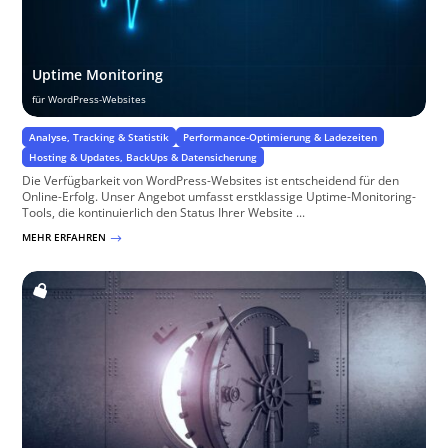
Uptime Monitoring
für WordPress-Websites
Analyse, Tracking & Statistik
Performance-Optimierung & Ladezeiten
Hosting & Updates, BackUps & Datensicherung
Die Verfügbarkeit von WordPress-Websites ist entscheidend für den
Online-Erfolg. Unser Angebot umfasst erstklassige Uptime-Monitoring-
Tools, die kontinuierlich den Status Ihrer Website ...
MEHR ERFAHREN
$