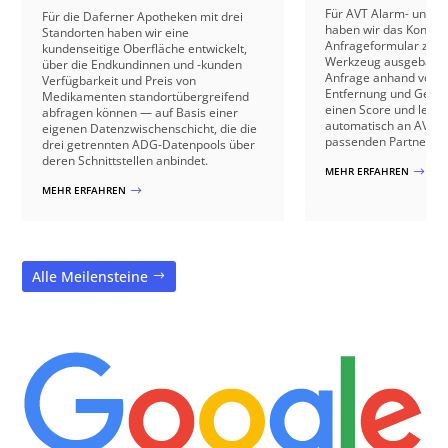
Für AVT Alarm- und V
Für die Daferner Apotheken mit drei
haben wir das Kontakt
Standorten haben wir eine
Anfrageformular zu e
kundenseitige Oberfläche entwickelt,
Werkzeug ausgebaut: 
über die Endkundinnen und -kunden
Anfrage anhand von B
Verfügbarkeit und Preis von
Entfernung und Gebäu
Medikamenten standortübergreifend
einen Score und leite
abfragen können — auf Basis einer
automatisch an AVT o
eigenen Datenzwischenschicht, die die
passenden Partnerbetr
drei getrennten ADG-Datenpools über
deren Schnittstellen anbindet.
MEHR ERFAHREN
$
MEHR ERFAHREN
$
Alle Meilensteine