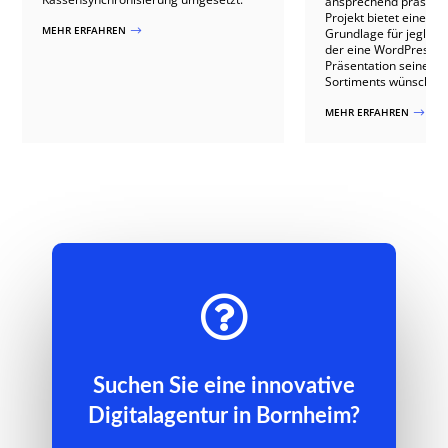
ansprechend präsentie
Projekt bietet eine h
MEHR ERFAHREN
$
Grundlage für jeglich
der eine WordPress-W
Präsentation seines F
Sortiments wünscht.
MEHR ERFAHREN
$

Suchen Sie eine innovative
Digitalagentur in Bornheim?