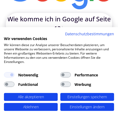
Wie k
|
Datenschutzbestimmungen
TOP SEO DURCH DYNAMISCHE INHALTE
Wir verwenden Cookies
SEO-Agentur Bornheim ?
Wir können diese zur Analyse unserer Besucherdaten platzieren, um
unsere Webseite zu verbessern, personalisierte Inhalte anzuzeigen und
PERIMETRIK®!
Ihnen ein großartiges Webseiten-Erlebnis zu bieten. Für weitere
Informationen zu den von uns verwendeten Cookies öffnen Sie die
Einstellungen.
PERIMETRIK® hat eine besonders erfolgreiche SEO
Methode entwickelt, die alle wesentlichen Bereiche
Notwendig
Performance
abdeckt: Recherche und Konzeption, technische
Funktional
Werbung
Optimierung, redaktionellen Support und regelmäßiges
SEO Monitoring. Unsere SEO-Leistungen umfassen u.A.:
Alle akzeptieren
Einstellungen speichern
SEO-Analysen und Keyword Recherche
(OnPage SEO
Ablehnen
Einstellungen ändern
Analysen, Keyword Recherchen, Mitbewerber-Analyse,
detaillierte Keyword Analysen), Entwicklung von