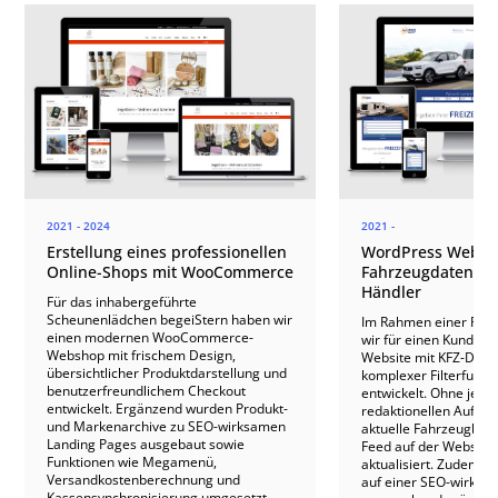
2021 - 2024
2021 -
Erstellung eines professionellen
WordPress Websei
Online-Shops mit WooCommerce
Fahrzeugdatenban
Händler
Für das inhabergeführte
Scheunenlädchen begeiStern haben wir
Im Rahmen einer Proj
einen modernen WooCommerce-
wir für einen Kunden 
Webshop mit frischem Design,
Website mit KFZ-Date
übersichtlicher Produktdarstellung und
komplexer Filterfunkt
benutzerfreundlichem Checkout
entwickelt. Ohne jegli
entwickelt. Ergänzend wurden Produkt-
redaktionellen Aufwan
und Markenarchive zu SEO-wirksamen
aktuelle Fahrzeugbes
Landing Pages ausgebaut sowie
Feed auf der Website 
Funktionen wie Megamenü,
aktualisiert. Zudem w
Versandkostenberechnung und
auf einer SEO-wirksa
Kassensynchronisierung umgesetzt.