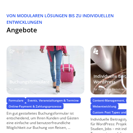
VON MODULAREN LÖSUNGEN BIS ZU INDIVIDUELLEN
ENTWICKLUNGEN
Angebote
Individuelle Beitra
Buchungsformulare
WordPress
für WordPress
für optimale Benutzerführu
Formulare
Events, Veranstaltungen & Termine
Content-Management, Daten
Online-Payment & Zahlungsprozesse
Webentwicklung
Custom Post Types und Cu
Ein gut gestaltetes Buchungsformular ist
entscheidend, um Ihren Kunden und Gästen
Individuelle Beitragstype
eine einfache und benutzerfreundliche
für WordPress: Projekte, 
Möglichkeit zur Buchung von Reisen, ...
Studien, Jobs – mit individ