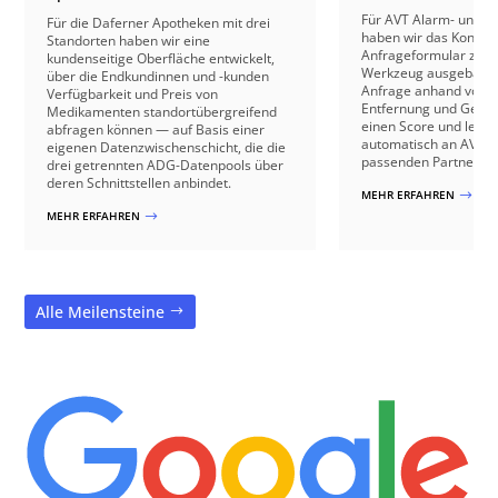
Für AVT Alarm- und V
Für die Daferner Apotheken mit drei
haben wir das Kontakt
Standorten haben wir eine
Anfrageformular zu e
kundenseitige Oberfläche entwickelt,
Werkzeug ausgebaut: 
über die Endkundinnen und -kunden
Anfrage anhand von B
Verfügbarkeit und Preis von
Entfernung und Gebäu
Medikamenten standortübergreifend
einen Score und leite
abfragen können — auf Basis einer
automatisch an AVT o
eigenen Datenzwischenschicht, die die
passenden Partnerbetr
drei getrennten ADG-Datenpools über
deren Schnittstellen anbindet.
MEHR ERFAHREN
$
MEHR ERFAHREN
$
Alle Meilensteine