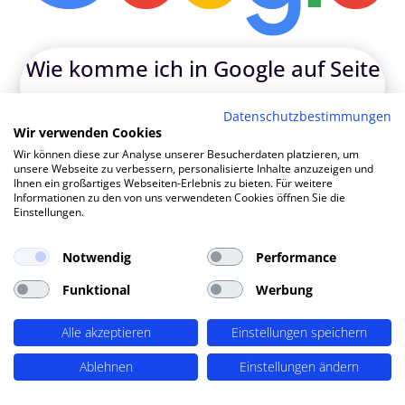
W
|
Datenschutzbestimmungen
TOP SEO DURCH DYNAMISCHE INHALTE
Wir verwenden Cookies
SEO-Agentur Hürth ? PERIMETRIK®!
Wir können diese zur Analyse unserer Besucherdaten platzieren, um
unsere Webseite zu verbessern, personalisierte Inhalte anzuzeigen und
Ihnen ein großartiges Webseiten-Erlebnis zu bieten. Für weitere
Informationen zu den von uns verwendeten Cookies öffnen Sie die
PERIMETRIK® hat eine besonders erfolgreiche SEO
Einstellungen.
Methode entwickelt, die alle wesentlichen Bereiche
abdeckt: Recherche und Konzeption, technische
Notwendig
Performance
Optimierung, redaktionellen Support und regelmäßiges
Funktional
Werbung
SEO Monitoring. Unsere SEO-Leistungen umfassen u.A.:
SEO-Analysen und Keyword Recherche
(OnPage SEO
Alle akzeptieren
Einstellungen speichern
Analysen, Keyword Recherchen, Mitbewerber-Analyse,
Ablehnen
Einstellungen ändern
detaillierte Keyword Analysen), Entwicklung von
Redaktionsplänen,