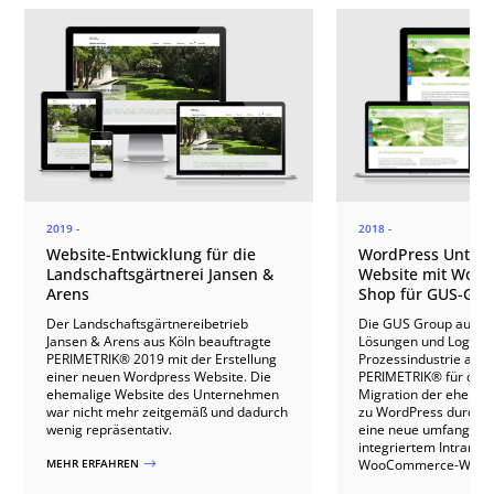
2019 -
2018 -
Website-Entwicklung für die
WordPress Unter
Landschaftsgärtnerei Jansen &
Website mit Woo
Arens
Shop für GUS-Gro
Der Landschaftsgärtnereibetrieb
Die GUS Group aus Köl
Jansen & Arens aus Köln beauftragte
Lösungen und Logistik
PERIMETRIK® 2019 mit der Erstellung
Prozessindustrie an. 
einer neuen Wordpress Website. Die
PERIMETRIK® für den D
ehemalige Website des Unternehmen
Migration der ehemal
war nicht mehr zeitgemäß und dadurch
zu WordPress durch u
wenig repräsentativ.
eine neue umfangreic
integriertem Intranet
MEHR ERFAHREN
WooCommerce-Webs
$