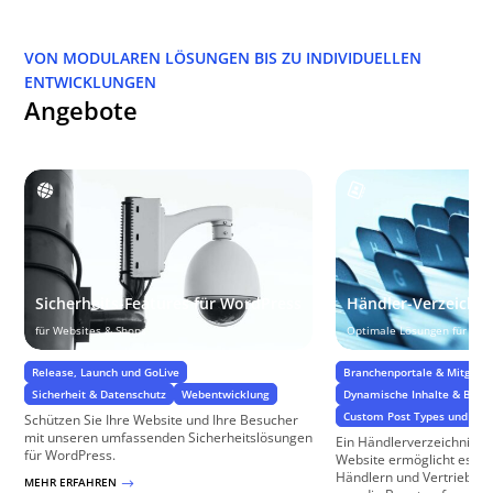
VON MODULAREN LÖSUNGEN BIS ZU INDIVIDUELLEN
ENTWICKLUNGEN
Angebote
Sicherheits-Features für WordPress
Händler-Verzeichni
für Websites & Shops
Optimale Lösungen für Ihr
Release, Launch und GoLive
Branchenportale & Mitglied
Sicherheit & Datenschutz
Webentwicklung
Dynamische Inhalte & Benu
Custom Post Types und Cu
Schützen Sie Ihre Website und Ihre Besucher
mit unseren umfassenden Sicherheitslösungen
Ein Händlerverzeichnis a
für WordPress.
Website ermöglicht es Be
Händlern und Vertriebspa
MEHR ERFAHREN
$