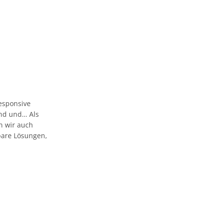
esponsive
 und und… Als
n wir auch
bare Lösungen,