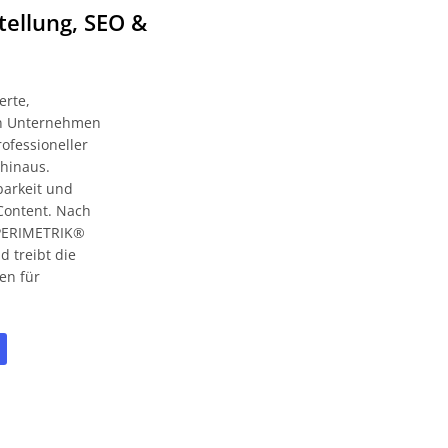
tellung, SEO &
erte,
zen Unternehmen
ofessioneller
 hinaus.
barkeit und
Content. Nach
t PERIMETRIK®
 treibt die
en für