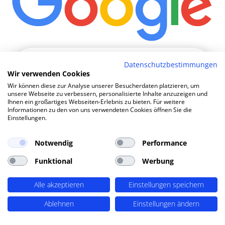
Wie komm
|
Datenschutzbestimmungen
Wir verwenden Cookies
Wir können diese zur Analyse unserer Besucherdaten platzieren, um
TOP SEO DURCH DYNAMISCHE INHALTE
unsere Webseite zu verbessern, personalisierte Inhalte anzuzeigen und
Ihnen ein großartiges Webseiten-Erlebnis zu bieten. Für weitere
SEO-Agentur Salzgitter ?
Informationen zu den von uns verwendeten Cookies öffnen Sie die
PERIMETRIK®!
Einstellungen.
Notwendig
Performance
PERIMETRIK® hat eine besonders erfolgreiche SEO
Funktional
Werbung
Methode entwickelt, die alle wesentlichen Bereiche
abdeckt: Recherche und Konzeption, technische
Alle akzeptieren
Einstellungen speichern
Optimierung, redaktionellen Support und regelmäßiges
SEO Monitoring. Unsere SEO-Leistungen umfassen u.A.:
Ablehnen
Einstellungen ändern
SEO-Analysen und Keyword Recherche
(OnPage SEO