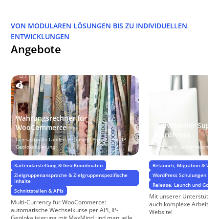
VON MODULAREN LÖSUNGEN BIS ZU INDIVIDUELLEN
ENTWICKLUNGEN
Angebote
Währungsrechner für
Individueller Suppo
WooCommerce
WordPress
tagesaktuelle Länderspezifische Preise – mit IP-
Geolokalisierung
Hilfe beim Selber machen…
Kartendarstellung & Geo-Koordinaten
Relaunch, Migration & Web
Zielgruppenansprache & Zielgruppenspezifische
WordPress Schulungen & Su
Inhalte
Release, Launch und GoLive
Schnittstellen & APIs
Mit unserer Unterstützun
Multi-Currency für WooCommerce:
auch komplexe Arbeiten 
automatische Wechselkurse per API, IP-
Website!
Geolokalisierung mit MaxMind und manuelle