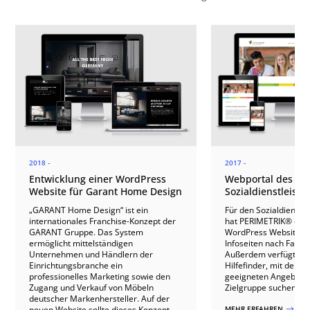
2018 -
2017 -
Entwicklung einer WordPress
Webportal des
Website für Garant Home Design
Sozialdienstleiste
„GARANT Home Design“ ist ein
Für den Sozialdienstle
internationales Franchise-Konzept der
hat PERIMETRIK® ein
GARANT Gruppe. Das System
WordPress Website mi
ermöglicht mittelständigen
Infoseiten nach Fachbe
Unternehmen und Händlern der
Außerdem verfügt die 
Einrichtungsbranche ein
Hilfefinder, mit dem 
professionelles Marketing sowie den
geeigneten Angeboten
Zugang und Verkauf von Möbeln
Zielgruppe suchen ka
deutscher Markenhersteller. Auf der
neuen Website sollte dieses Konzept
MEHR ERFAHREN
$