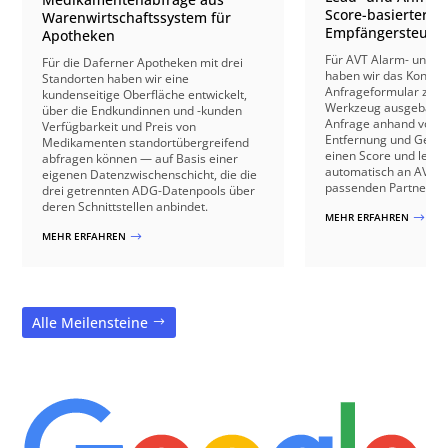
Score-basierter
Warenwirtschaftssystem für
Empfängersteuer
Apotheken
Für AVT Alarm- und V
Für die Daferner Apotheken mit drei
haben wir das Kontakt
Standorten haben wir eine
Anfrageformular zu e
kundenseitige Oberfläche entwickelt,
Werkzeug ausgebaut: 
über die Endkundinnen und -kunden
Anfrage anhand von B
Verfügbarkeit und Preis von
Entfernung und Gebäu
Medikamenten standortübergreifend
einen Score und leite
abfragen können — auf Basis einer
automatisch an AVT o
eigenen Datenzwischenschicht, die die
passenden Partnerbetr
drei getrennten ADG-Datenpools über
deren Schnittstellen anbindet.
MEHR ERFAHREN
$
MEHR ERFAHREN
$
Alle Meilensteine