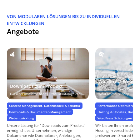
VON MODULAREN LÖSUNGEN BIS ZU INDIVIDUELLEN
ENTWICKLUNGEN
Angebote
WordPress Webhos
Downloads zum Produkt
für Ihre WordPress Website
Für WooCommerce Shops, ProduktKataloge etc.
WooCommerce Shop
Content-Management, Datenmodell & Struktur
Performance-Optimierung &
Downloads & Dokumenten-Management
Hosting & Updates, BackUp
Webentwicklung
WordPress Schulungen & Su
Unsere Lösung für "Downloads zum Produkt"
Wir bieten Ihnen profess
ermöglicht es Unternehmen, wichtige
Hosting in verschiedenen 
Dokumente wie Datenblätter, Anleitungen,
preiswertem Shared Hosti