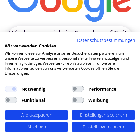
Wie ko
|
Datenschutzbestimmungen
Wir verwenden Cookies
Wir können diese zur Analyse unserer Besucherdaten platzieren, um
TOP SEO DURCH DYNAMISCHE INHALTE
unsere Webseite zu verbessern, personalisierte Inhalte anzuzeigen und
SEO-Agentur Gifhorn ? PERIMETRIK®!
Ihnen ein großartiges Webseiten-Erlebnis zu bieten. Für weitere
Informationen zu den von uns verwendeten Cookies öffnen Sie die
Einstellungen.
PERIMETRIK® hat eine besonders erfolgreiche SEO
Notwendig
Performance
Methode entwickelt, die alle wesentlichen Bereiche
abdeckt: Recherche und Konzeption, technische
Funktional
Werbung
Optimierung, redaktionellen Support und regelmäßiges
SEO Monitoring. Unsere SEO-Leistungen umfassen u.A.:
Alle akzeptieren
Einstellungen speichern
SEO-Analysen und Keyword Recherche
(OnPage SEO
Ablehnen
Einstellungen ändern
Analysen, Keyword Recherchen, Mitbewerber-Analyse,
detaillierte Keyword Analysen), Entwicklung von