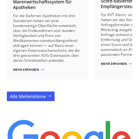
Score-basierter
Warenwirtschaftssystem für
Empfängersteuer
Apotheken
Für AVT Alarm- und V
Für die Daferner Apotheken mit drei
haben wir das Kontakt
Standorten haben wir eine
Anfrageformular zu e
kundenseitige Oberfläche entwickelt,
Werkzeug ausgebaut: 
über die Endkundinnen und -kunden
Anfrage anhand von B
Verfügbarkeit und Preis von
Entfernung und Gebäu
Medikamenten standortübergreifend
einen Score und leite
abfragen können — auf Basis einer
automatisch an AVT o
eigenen Datenzwischenschicht, die die
passenden Partnerbetr
drei getrennten ADG-Datenpools über
deren Schnittstellen anbindet.
MEHR ERFAHREN
$
MEHR ERFAHREN
$
Alle Meilensteine