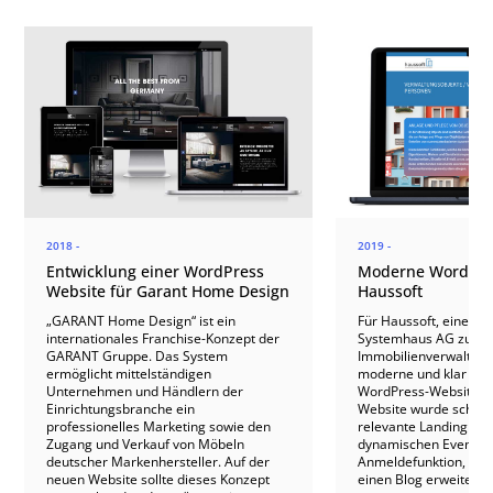
2018 -
2019 -
Entwicklung einer WordPress
Moderne WordPres
Website für Garant Home Design
Haussoft
„GARANT Home Design“ ist ein
Für Haussoft, eine So
internationales Franchise-Konzept der
Systemhaus AG zur
GARANT Gruppe. Das System
Immobilienverwaltung
ermöglicht mittelständigen
moderne und klar stru
Unternehmen und Händlern der
WordPress-Website en
Einrichtungsbranche ein
Website wurde schrit
professionelles Marketing sowie den
relevante Landing Pag
Zugang und Verkauf von Möbeln
dynamischen Eventkal
deutscher Markenhersteller. Auf der
Anmeldefunktion, Buz
neuen Website sollte dieses Konzept
einen Blog erweitert.