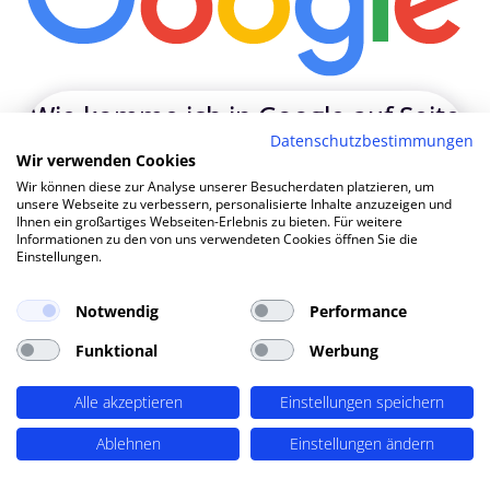
Wie komme ich in Google auf Seite
Datenschutzbestimmungen
1?
|
Wir verwenden Cookies
Wir können diese zur Analyse unserer Besucherdaten platzieren, um
unsere Webseite zu verbessern, personalisierte Inhalte anzuzeigen und
Ihnen ein großartiges Webseiten-Erlebnis zu bieten. Für weitere
TOP SEO DURCH DYNAMISCHE INHALTE
Informationen zu den von uns verwendeten Cookies öffnen Sie die
SEO-Agentur Peine ? PERIMETRIK®!
Einstellungen.
Notwendig
Performance
PERIMETRIK® hat eine besonders erfolgreiche SEO
Funktional
Werbung
Methode entwickelt, die alle wesentlichen Bereiche
abdeckt: Recherche und Konzeption, technische
Optimierung, redaktionellen Support und regelmäßiges
Alle akzeptieren
Einstellungen speichern
SEO Monitoring. Unsere SEO-Leistungen umfassen u.A.:
Ablehnen
Einstellungen ändern
SEO-Analysen und Keyword Recherche
(OnPage SEO