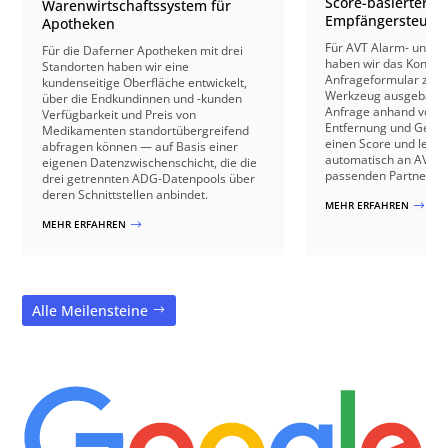
Score-basierter
Warenwirtschaftssystem für
Empfängersteuer
Apotheken
Für AVT Alarm- und V
Für die Daferner Apotheken mit drei
haben wir das Kontakt
Standorten haben wir eine
Anfrageformular zu e
kundenseitige Oberfläche entwickelt,
Werkzeug ausgebaut: 
über die Endkundinnen und -kunden
Anfrage anhand von B
Verfügbarkeit und Preis von
Entfernung und Gebäu
Medikamenten standortübergreifend
einen Score und leite
abfragen können — auf Basis einer
automatisch an AVT o
eigenen Datenzwischenschicht, die die
passenden Partnerbetr
drei getrennten ADG-Datenpools über
deren Schnittstellen anbindet.
MEHR ERFAHREN
$
MEHR ERFAHREN
$
Alle Meilensteine