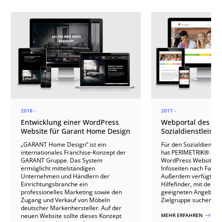
2018 -
2017 -
Entwicklung einer WordPress
Webportal des
Website für Garant Home Design
Sozialdienstleiste
„GARANT Home Design“ ist ein
Für den Sozialdienstle
internationales Franchise-Konzept der
hat PERIMETRIK® ein
GARANT Gruppe. Das System
WordPress Website mi
ermöglicht mittelständigen
Infoseiten nach Fachbe
Unternehmen und Händlern der
Außerdem verfügt die 
Einrichtungsbranche ein
Hilfefinder, mit dem 
professionelles Marketing sowie den
geeigneten Angeboten
Zugang und Verkauf von Möbeln
Zielgruppe suchen ka
deutscher Markenhersteller. Auf der
neuen Website sollte dieses Konzept
MEHR ERFAHREN
$