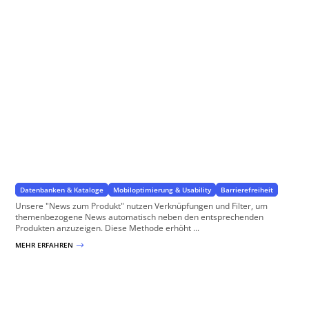
News zum Produkt
für WordPress und WooCommerce
Datenbanken & Kataloge
Mobiloptimierung & Usability
Barrierefreiheit
Unsere "News zum Produkt" nutzen Verknüpfungen und Filter, um
themenbezogene News automatisch neben den entsprechenden
Produkten anzuzeigen. Diese Methode erhöht ...
MEHR ERFAHREN
$