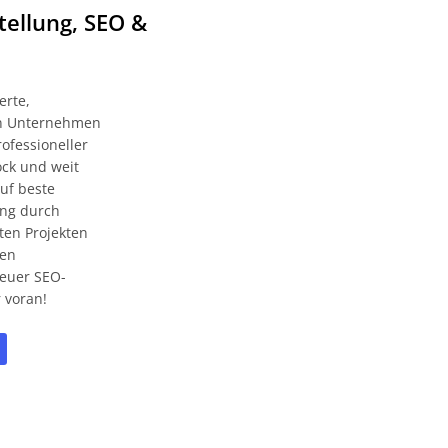
tellung, SEO &
erte,
zen Unternehmen
ofessioneller
ock und weit
uf beste
ung durch
ten Projekten
gen
neuer SEO-
 voran!