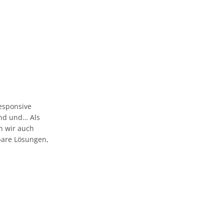
esponsive
 und und… Als
n wir auch
bare Lösungen,