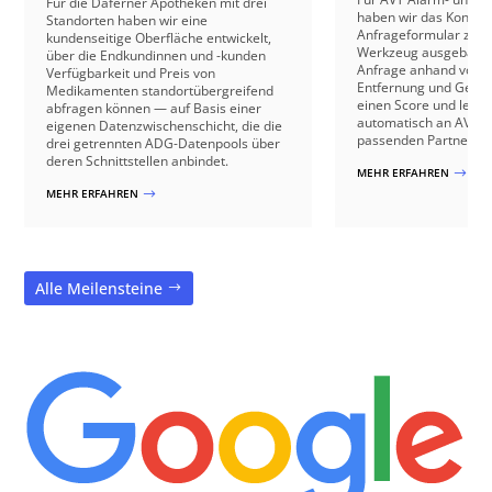
Für die Daferner Apotheken mit drei
haben wir das Kontakt
Standorten haben wir eine
Anfrageformular zu e
kundenseitige Oberfläche entwickelt,
Werkzeug ausgebaut: 
über die Endkundinnen und -kunden
Anfrage anhand von B
Verfügbarkeit und Preis von
Entfernung und Gebäu
Medikamenten standortübergreifend
einen Score und leite
abfragen können — auf Basis einer
automatisch an AVT o
eigenen Datenzwischenschicht, die die
passenden Partnerbetr
drei getrennten ADG-Datenpools über
deren Schnittstellen anbindet.
MEHR ERFAHREN
$
MEHR ERFAHREN
$
Alle Meilensteine