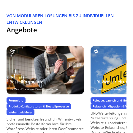
VON MODULAREN LÖSUNGEN BIS ZU INDIVIDUELLEN
ENTWICKLUNGEN
Angebote
Bestellformulare
URL-Weiterleitung
für WordPress und WooCommerce
für anhaltend gute Suchma
Formulare
Release, Launch und GoLive
Produkt-Konfiguratoren & Bestellprozesse
Relaunch, Migration & Web
Webentwicklung
URL-Weiterleitungen sind 
Nutzererfahrung und SEO-
Sicher und benutzerfreundlich: Wir entwickeln
Website zu optimieren. B
professionelle Bestellformulare für Ihre
Website-Relaunches, Ums
WordPress Website oder Ihren WooCommerce
Domain-Wechseln verhinde