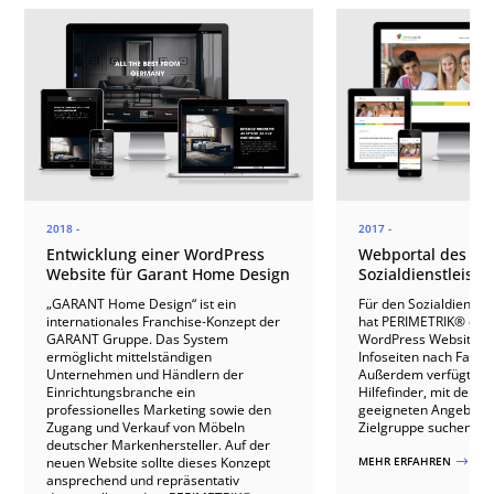
2018 -
2017 -
Entwicklung einer WordPress
Webportal des
Website für Garant Home Design
Sozialdienstleiste
„GARANT Home Design“ ist ein
Für den Sozialdienstle
internationales Franchise-Konzept der
hat PERIMETRIK® ein
GARANT Gruppe. Das System
WordPress Website mi
ermöglicht mittelständigen
Infoseiten nach Fachbe
Unternehmen und Händlern der
Außerdem verfügt die 
Einrichtungsbranche ein
Hilfefinder, mit dem 
professionelles Marketing sowie den
geeigneten Angeboten
Zugang und Verkauf von Möbeln
Zielgruppe suchen ka
deutscher Markenhersteller. Auf der
neuen Website sollte dieses Konzept
MEHR ERFAHREN
$
ansprechend und repräsentativ