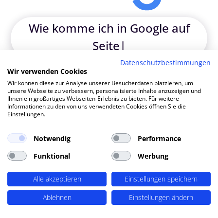
|
TOP SEO DURCH DYNAMISCHE INHALTE
Datenschutzbestimmungen
SEO-Agentur Hameln ? PERIMETRIK®!
Wir verwenden Cookies
Wir können diese zur Analyse unserer Besucherdaten platzieren, um
unsere Webseite zu verbessern, personalisierte Inhalte anzuzeigen und
Ihnen ein großartiges Webseiten-Erlebnis zu bieten. Für weitere
PERIMETRIK® hat eine besonders erfolgreiche SEO
Informationen zu den von uns verwendeten Cookies öffnen Sie die
Einstellungen.
Methode entwickelt, die alle wesentlichen Bereiche
abdeckt: Recherche und Konzeption, technische
Optimierung, redaktionellen Support und regelmäßiges
Notwendig
Performance
SEO Monitoring. Unsere SEO-Leistungen umfassen u.A.:
Funktional
Werbung
SEO-Analysen und Keyword Recherche
(OnPage SEO
Analysen, Keyword Recherchen, Mitbewerber-Analyse,
Alle akzeptieren
Einstellungen speichern
detaillierte Keyword Analysen), Entwicklung von
Ablehnen
Einstellungen ändern
Redaktionsplänen,
Aufbau von Strukturen für dynamische Inhalte
,